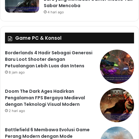
Sabar Mencoba
4 hari ago
Game PC & Konsol
Borderlands 4 Hadir Sebagai Generasi
Baru Loot Shooter dengan
Petualangan Lebih Luas dan Intens
8 jam ago
Doom The Dark Ages Hadirkan
Pengalaman FPS Bergaya Medieval
dengan Teknologi Visual Modern
2 hari ago
Battlefield 6 Membawa Evolusi Game
Perang Modern dengan Mode