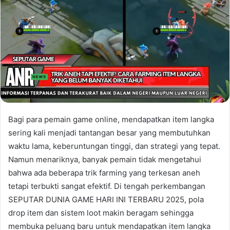
Bagi para pemain game online, mendapatkan item langka
sering kali menjadi tantangan besar yang membutuhkan
waktu lama, keberuntungan tinggi, dan strategi yang tepat.
Namun menariknya, banyak pemain tidak mengetahui
bahwa ada beberapa trik farming yang terkesan aneh
tetapi terbukti sangat efektif. Di tengah perkembangan
SEPUTAR DUNIA GAME HARI INI TERBARU 2025, pola
drop item dan sistem loot makin beragam sehingga
membuka peluang baru untuk mendapatkan item langka