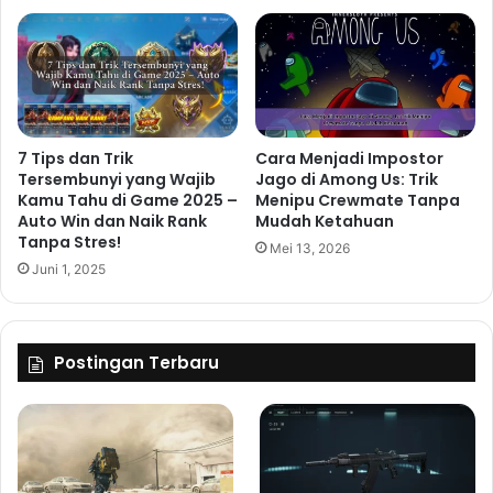
7 Tips dan Trik
Cara Menjadi Impostor
Tersembunyi yang Wajib
Jago di Among Us: Trik
Kamu Tahu di Game 2025 –
Menipu Crewmate Tanpa
Auto Win dan Naik Rank
Mudah Ketahuan
Tanpa Stres!
Mei 13, 2026
Juni 1, 2025
Postingan Terbaru