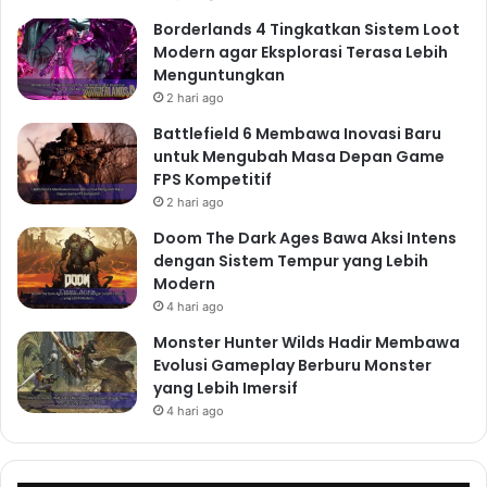
Borderlands 4 Tingkatkan Sistem Loot
Modern agar Eksplorasi Terasa Lebih
Menguntungkan
2 hari ago
Battlefield 6 Membawa Inovasi Baru
untuk Mengubah Masa Depan Game
FPS Kompetitif
2 hari ago
Doom The Dark Ages Bawa Aksi Intens
dengan Sistem Tempur yang Lebih
Modern
4 hari ago
Monster Hunter Wilds Hadir Membawa
Evolusi Gameplay Berburu Monster
yang Lebih Imersif
4 hari ago