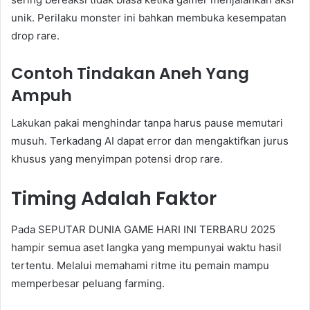
unik. Perilaku monster ini bahkan membuka kesempatan
drop rare.
Contoh Tindakan Aneh Yang
Ampuh
Lakukan pakai menghindar tanpa harus pause memutari
musuh. Terkadang AI dapat error dan mengaktifkan jurus
khusus yang menyimpan potensi drop rare.
Timing Adalah Faktor
Pada SEPUTAR DUNIA GAME HARI INI TERBARU 2025
hampir semua aset langka yang mempunyai waktu hasil
tertentu. Melalui memahami ritme itu pemain mampu
memperbesar peluang farming.