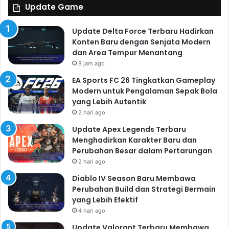
Update Game
Update Delta Force Terbaru Hadirkan
Konten Baru dengan Senjata Modern
dan Area Tempur Menantang
8 jam ago
EA Sports FC 26 Tingkatkan Gameplay
Modern untuk Pengalaman Sepak Bola
yang Lebih Autentik
2 hari ago
Update Apex Legends Terbaru
Menghadirkan Karakter Baru dan
Perubahan Besar dalam Pertarungan
2 hari ago
Diablo IV Season Baru Membawa
Perubahan Build dan Strategi Bermain
yang Lebih Efektif
4 hari ago
Update Valorant Terbaru Membawa