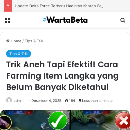
Update Delta Force Terbaru Hadirkan Konten Baru dengan Senjata Modern dan Area Tempur Menantang
Menu
S
Home
/
Tips & Trik
Tips & Trik
Trik Aneh Tapi Efektif! Cara
Farming Item Langka yang
Belum Banyak Diketahui
admin
Desember 4, 2025
164
Less than a minute