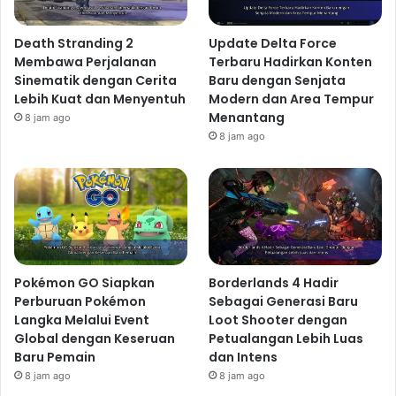
Death Stranding 2
Update Delta Force
Membawa Perjalanan
Terbaru Hadirkan Konten
Sinematik dengan Cerita
Baru dengan Senjata
Lebih Kuat dan Menyentuh
Modern dan Area Tempur
Menantang
8 jam ago
8 jam ago
Pokémon GO Siapkan
Borderlands 4 Hadir
Perburuan Pokémon
Sebagai Generasi Baru
Langka Melalui Event
Loot Shooter dengan
Global dengan Keseruan
Petualangan Lebih Luas
Baru Pemain
dan Intens
8 jam ago
8 jam ago