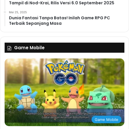
Tampil di Nod-Krai, Rilis Versi 6.0 September 2025
Mei 25, 2025
Dunia Fantasi Tanpa Batas! Inilah Game RPG PC
Terbaik Sepanjang Masa
Game Mobile
Game Mobile