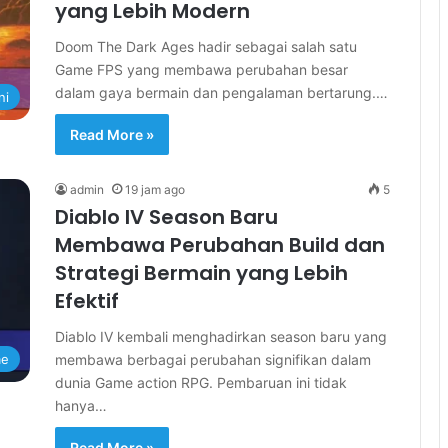
yang Lebih Modern
Doom The Dark Ages hadir sebagai salah satu
Game FPS yang membawa perubahan besar
dalam gaya bermain dan pengalaman bertarung.…
ni
Read More »
admin
19 jam ago
5
Diablo IV Season Baru
Membawa Perubahan Build dan
Strategi Bermain yang Lebih
Efektif
Diablo IV kembali menghadirkan season baru yang
membawa berbagai perubahan signifikan dalam
me
dunia Game action RPG. Pembaruan ini tidak
hanya…
Read More »