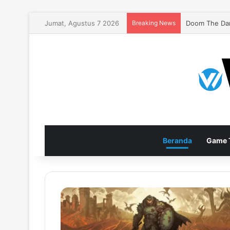
Jumat, Agustus 7 2026
Breaking News
Diablo IV Sea
Beranda
Game T