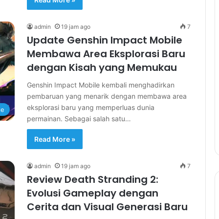
admin
19 jam ago
7
Update Genshin Impact Mobile
Membawa Area Eksplorasi Baru
dengan Kisah yang Memukau
Genshin Impact Mobile kembali menghadirkan
pembaruan yang menarik dengan membawa area
eksplorasi baru yang memperluas dunia
le
permainan. Sebagai salah satu…
Read More »
admin
19 jam ago
7
Review Death Stranding 2:
Evolusi Gameplay dengan
Cerita dan Visual Generasi Baru