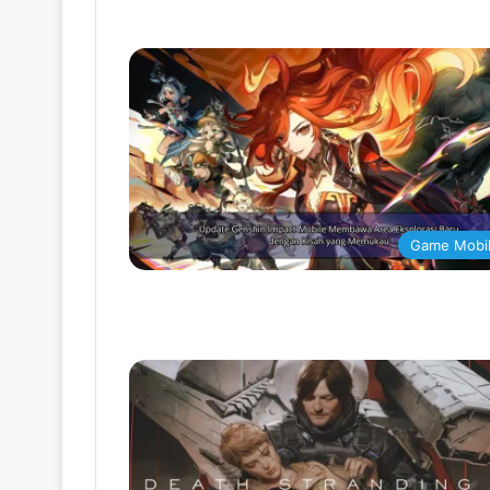
Game Mobi