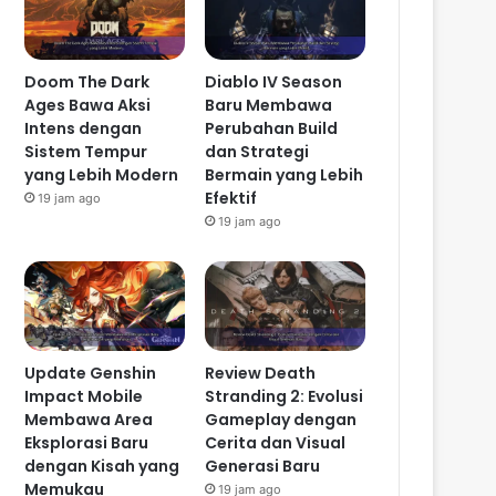
Doom The Dark
Diablo IV Season
Ages Bawa Aksi
Baru Membawa
Intens dengan
Perubahan Build
Sistem Tempur
dan Strategi
yang Lebih Modern
Bermain yang Lebih
Efektif
19 jam ago
19 jam ago
Update Genshin
Review Death
Impact Mobile
Stranding 2: Evolusi
Membawa Area
Gameplay dengan
Eksplorasi Baru
Cerita dan Visual
dengan Kisah yang
Generasi Baru
Memukau
19 jam ago