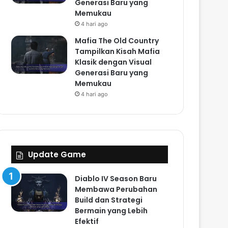
Generasi Baru yang
Memukau
4 hari ago
Mafia The Old Country
Tampilkan Kisah Mafia
Klasik dengan Visual
Generasi Baru yang
Memukau
4 hari ago
Update Game
Diablo IV Season Baru
Membawa Perubahan
Build dan Strategi
Bermain yang Lebih
Efektif