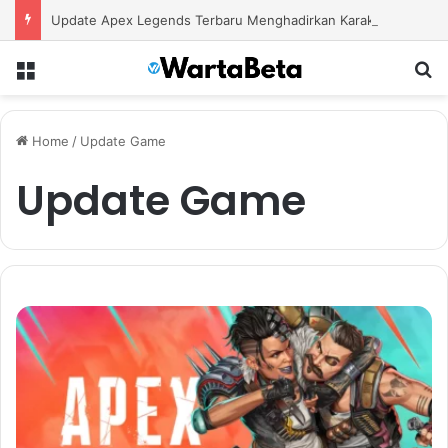
Update Apex Legends Terbaru Menghadirkan Karakter Baru dan Perubahan Besar dalam Pertarungan
Menu
S
Home
/
Update Game
Update Game