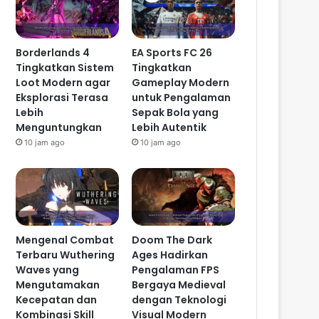
Borderlands 4
EA Sports FC 26
Tingkatkan Sistem
Tingkatkan
Loot Modern agar
Gameplay Modern
Eksplorasi Terasa
untuk Pengalaman
Lebih
Sepak Bola yang
Menguntungkan
Lebih Autentik
10 jam ago
10 jam ago
Mengenal Combat
Doom The Dark
Terbaru Wuthering
Ages Hadirkan
Waves yang
Pengalaman FPS
Mengutamakan
Bergaya Medieval
Kecepatan dan
dengan Teknologi
Kombinasi Skill
Visual Modern