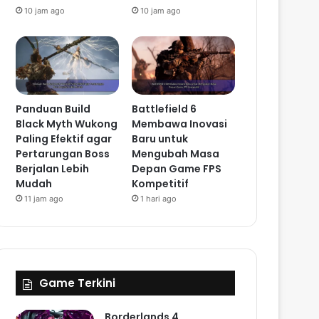
10 jam ago
10 jam ago
Panduan Build
Battlefield 6
Black Myth Wukong
Membawa Inovasi
Paling Efektif agar
Baru untuk
Pertarungan Boss
Mengubah Masa
Berjalan Lebih
Depan Game FPS
Mudah
Kompetitif
11 jam ago
1 hari ago
Game Terkini
Borderlands 4