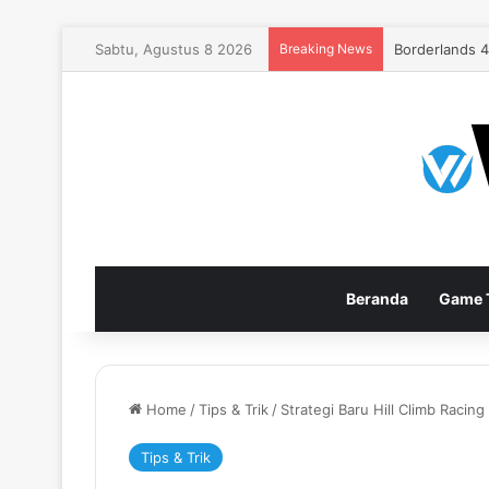
Sabtu, Agustus 8 2026
Breaking News
EA Sports FC
Beranda
Game T
Home
/
Tips & Trik
/
Strategi Baru Hill Climb Raci
Tips & Trik