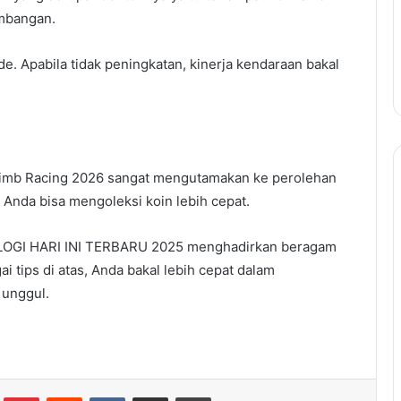
embangan.
e. Apabila tidak peningkatan, kinerja kendaraan bakal
Climb Racing 2026 sangat mengutamakan ke perolehan
 Anda bisa mengoleksi koin lebih cepat.
LOGI HARI INI TERBARU 2025 menghadirkan beragam
 tips di atas, Anda bakal lebih cepat dalam
 unggul.
lr
Pinterest
Reddit
VKontakte
Share via Email
Print