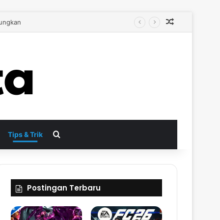
Random Arti
bih Autentik
Search for
Tips & Trik
Postingan Terbaru