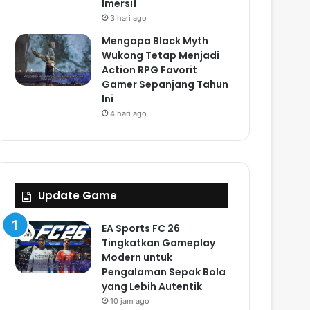
Imersif
3 hari ago
Mengapa Black Myth
Wukong Tetap Menjadi
Action RPG Favorit
Gamer Sepanjang Tahun
Ini
4 hari ago
Update Game
EA Sports FC 26
Tingkatkan Gameplay
Modern untuk
Pengalaman Sepak Bola
yang Lebih Autentik
10 jam ago