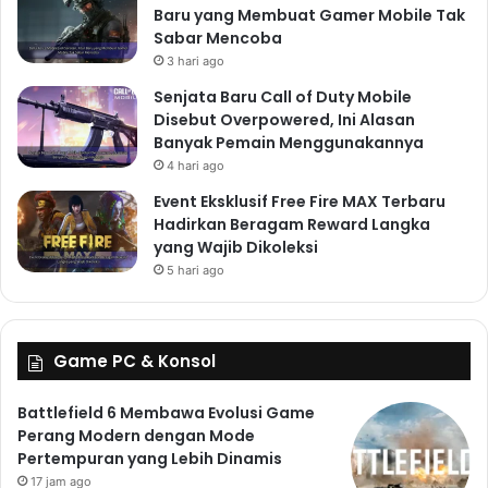
Baru yang Membuat Gamer Mobile Tak
Sabar Mencoba
3 hari ago
Senjata Baru Call of Duty Mobile
Disebut Overpowered, Ini Alasan
Banyak Pemain Menggunakannya
4 hari ago
Event Eksklusif Free Fire MAX Terbaru
Hadirkan Beragam Reward Langka
yang Wajib Dikoleksi
5 hari ago
Game PC & Konsol
Battlefield 6 Membawa Evolusi Game
Perang Modern dengan Mode
Pertempuran yang Lebih Dinamis
17 jam ago