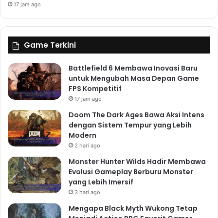
17 jam ago
Game Terkini
Battlefield 6 Membawa Inovasi Baru
untuk Mengubah Masa Depan Game
FPS Kompetitif
17 jam ago
Doom The Dark Ages Bawa Aksi Intens
dengan Sistem Tempur yang Lebih
Modern
2 hari ago
Monster Hunter Wilds Hadir Membawa
Evolusi Gameplay Berburu Monster
yang Lebih Imersif
3 hari ago
Mengapa Black Myth Wukong Tetap