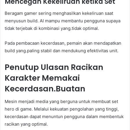
Mencegah Kekeliruan ketika Set
Beragam gamer sering menghasilkan kekeliruan saat
menyusun build. AI mampu membantu pengguna supaya
tidak terjebak di kombinasi yang.tidak optimal.
Pada pembacaan kecerdasan, pemain akan mendapatkan
build yang.paling stabil dan mendukung efektivitas unit.
Penutup Ulasan Racikan
Karakter Memakai
Kecerdasan.Buatan
Mesin menjadi media yang berguna untuk membuat set
hero di game. Melalui kekuatan pengolahan yang tinggi,
kecerdasan dapat menuntun pengguna dalam membentuk
racikan yang optimal.