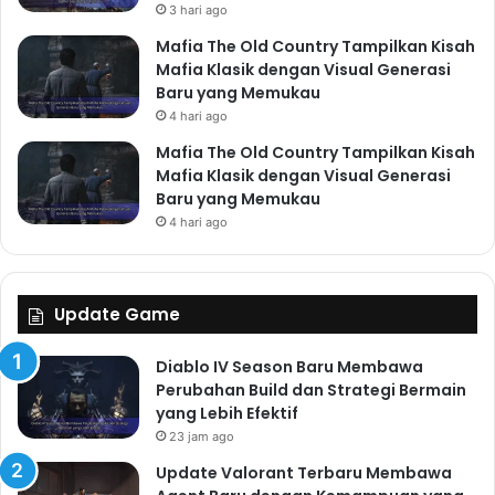
3 hari ago
Mafia The Old Country Tampilkan Kisah
Mafia Klasik dengan Visual Generasi
Baru yang Memukau
4 hari ago
Mafia The Old Country Tampilkan Kisah
Mafia Klasik dengan Visual Generasi
Baru yang Memukau
4 hari ago
Update Game
Diablo IV Season Baru Membawa
Perubahan Build dan Strategi Bermain
yang Lebih Efektif
23 jam ago
Update Valorant Terbaru Membawa