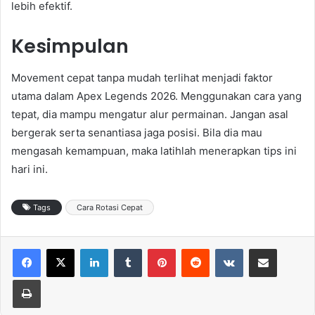
lebih efektif.
Kesimpulan
Movement cepat tanpa mudah terlihat menjadi faktor
utama dalam Apex Legends 2026. Menggunakan cara yang
tepat, dia mampu mengatur alur permainan. Jangan asal
bergerak serta senantiasa jaga posisi. Bila dia mau
mengasah kemampuan, maka latihlah menerapkan tips ini
hari ini.
Tags
Cara Rotasi Cepat
LinkedIn
Tumblr
Pinterest
Reddit
VKontakte
Share via Email
Print