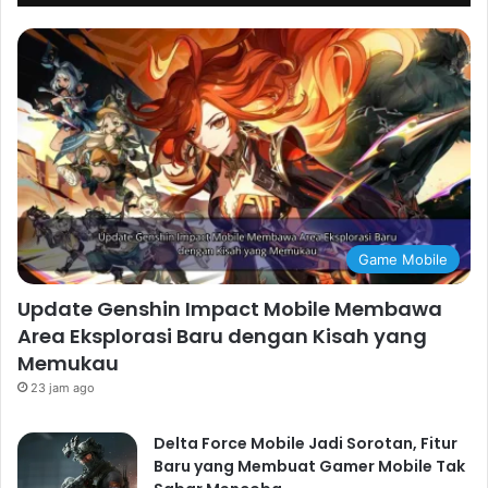
Game Mobile
Update Genshin Impact Mobile Membawa
Area Eksplorasi Baru dengan Kisah yang
Memukau
23 jam ago
Delta Force Mobile Jadi Sorotan, Fitur
Baru yang Membuat Gamer Mobile Tak