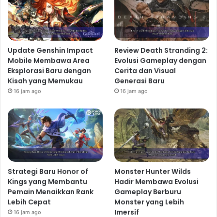
Update Genshin Impact
Review Death Stranding 2:
Mobile Membawa Area
Evolusi Gameplay dengan
Eksplorasi Baru dengan
Cerita dan Visual
Kisah yang Memukau
Generasi Baru
16 jam ago
16 jam ago
Strategi Baru Honor of
Monster Hunter Wilds
Kings yang Membantu
Hadir Membawa Evolusi
Pemain Menaikkan Rank
Gameplay Berburu
Lebih Cepat
Monster yang Lebih
Imersif
16 jam ago