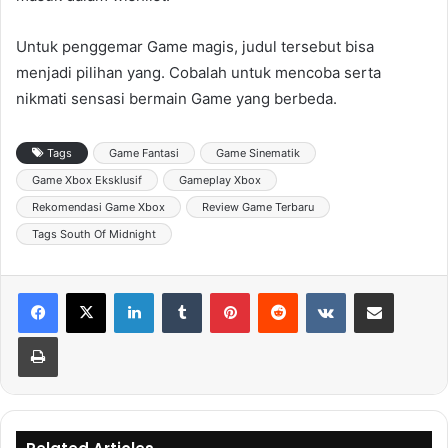
Untuk penggemar Game magis, judul tersebut bisa
menjadi pilihan yang. Cobalah untuk mencoba serta
nikmati sensasi bermain Game yang berbeda.
Tags
Game Fantasi
Game Sinematik
Game Xbox Eksklusif
Gameplay Xbox
Rekomendasi Game Xbox
Review Game Terbaru
Tags South Of Midnight
LinkedIn
Tumblr
Pinterest
Reddit
VKontakte
Share via Email
Print