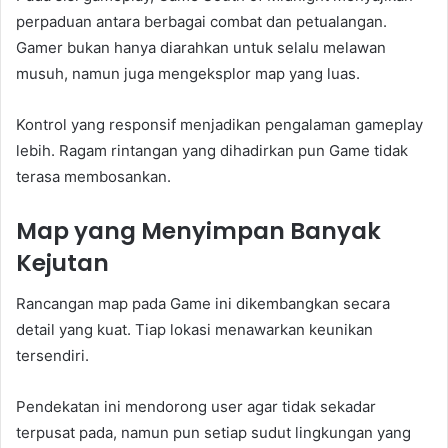
perpaduan antara berbagai combat dan petualangan.
Gamer bukan hanya diarahkan untuk selalu melawan
musuh, namun juga mengeksplor map yang luas.
Kontrol yang responsif menjadikan pengalaman gameplay
lebih. Ragam rintangan yang dihadirkan pun Game tidak
terasa membosankan.
Map yang Menyimpan Banyak
Kejutan
Rancangan map pada Game ini dikembangkan secara
detail yang kuat. Tiap lokasi menawarkan keunikan
tersendiri.
Pendekatan ini mendorong user agar tidak sekadar
terpusat pada, namun pun setiap sudut lingkungan yang