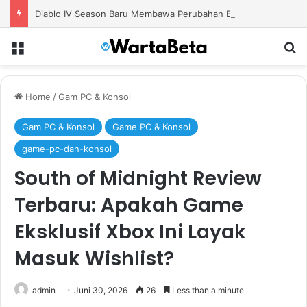
Diablo IV Season Baru Membawa Perubahan Build dan Strategi Bermain yang Lebih Efektif
Menu
S
Home
/
Gam PC & Konsol
Gam PC & Konsol
Game PC & Konsol
game-pc-dan-konsol
South of Midnight Review
Terbaru: Apakah Game
Eksklusif Xbox Ini Layak
Masuk Wishlist?
admin
Juni 30, 2026
26
Less than a minute