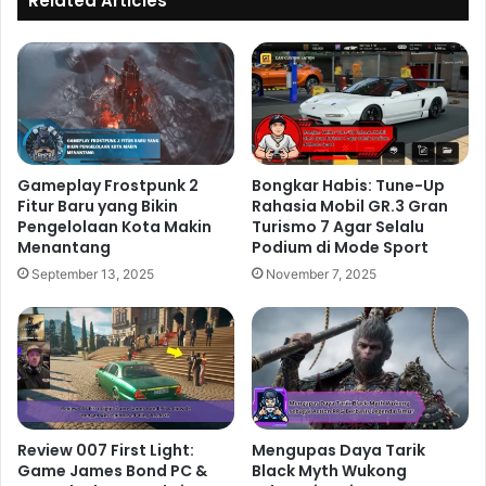
Related Articles
Gameplay Frostpunk 2
Bongkar Habis: Tune-Up
Fitur Baru yang Bikin
Rahasia Mobil GR.3 Gran
Pengelolaan Kota Makin
Turismo 7 Agar Selalu
Menantang
Podium di Mode Sport
September 13, 2025
November 7, 2025
Review 007 First Light:
Mengupas Daya Tarik
Game James Bond PC &
Black Myth Wukong