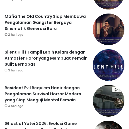
Mafia The Old Country Siap Membawa
Pengalaman Gangster Bergaya
Sinematik Generasi Baru
2 hari ago
Silent Hill f Tampil Lebih Kelam dengan
Atmosfer Horor yang Membuat Pemain
Sulit Bernapas
3 hari ago
Resident Evil Requiem Hadir dengan
Pengalaman Survival Horror Modern
yang Siap Menguji Mental Pemain
4 hari ago
Ghost of Yotei 2026: Evolusi Game