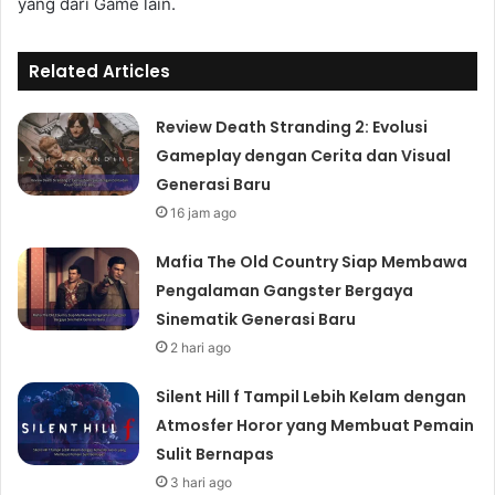
yang dari Game lain.
Related Articles
Review Death Stranding 2: Evolusi
Gameplay dengan Cerita dan Visual
Generasi Baru
16 jam ago
Mafia The Old Country Siap Membawa
Pengalaman Gangster Bergaya
Sinematik Generasi Baru
2 hari ago
Silent Hill f Tampil Lebih Kelam dengan
Atmosfer Horor yang Membuat Pemain
Sulit Bernapas
3 hari ago