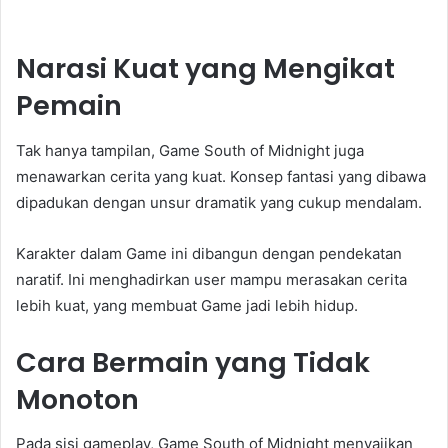
Narasi Kuat yang Mengikat
Pemain
Tak hanya tampilan, Game South of Midnight juga
menawarkan cerita yang kuat. Konsep fantasi yang dibawa
dipadukan dengan unsur dramatik yang cukup mendalam.
Karakter dalam Game ini dibangun dengan pendekatan
naratif. Ini menghadirkan user mampu merasakan cerita
lebih kuat, yang membuat Game jadi lebih hidup.
Cara Bermain yang Tidak
Monoton
Pada sisi gameplay, Game South of Midnight menyajikan