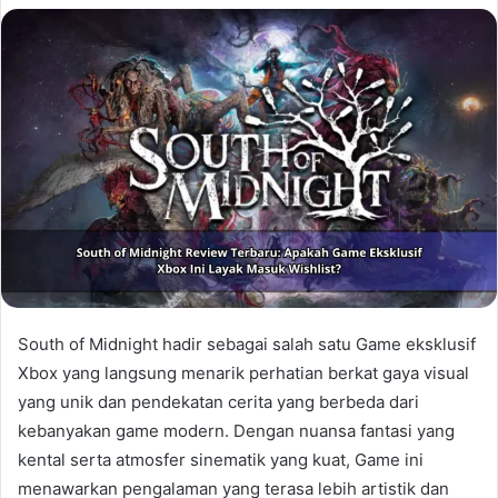
South of Midnight hadir sebagai salah satu Game eksklusif
Xbox yang langsung menarik perhatian berkat gaya visual
yang unik dan pendekatan cerita yang berbeda dari
kebanyakan game modern. Dengan nuansa fantasi yang
kental serta atmosfer sinematik yang kuat, Game ini
menawarkan pengalaman yang terasa lebih artistik dan