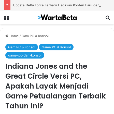
Update Delta Force Terbaru Hadirkan Konten Baru dengan Senjata Modern dan Area Tempur Menantang
Menu
S
Home
/
Gam PC & Konsol
Gam PC & Konsol
Game PC & Konsol
game-pc-dan-konsol
Indiana Jones and the
Great Circle Versi PC,
Apakah Layak Menjadi
Game Petualangan Terbaik
Tahun Ini?