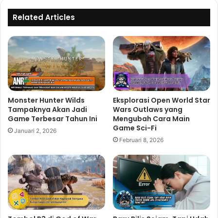
Related Articles
Monster Hunter Wilds
Eksplorasi Open World Star
Tampaknya Akan Jadi
Wars Outlaws yang
Game Terbesar Tahun Ini
Mengubah Cara Main
Game Sci-Fi
Januari 2, 2026
Februari 8, 2026