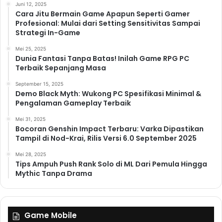
Juni 12, 2025
Cara Jitu Bermain Game Apapun Seperti Gamer
Profesional: Mulai dari Setting Sensitivitas Sampai
Strategi In-Game
Mei 25, 2025
Dunia Fantasi Tanpa Batas! Inilah Game RPG PC
Terbaik Sepanjang Masa
September 15, 2025
Demo Black Myth: Wukong PC Spesifikasi Minimal &
Pengalaman Gameplay Terbaik
Mei 31, 2025
Bocoran Genshin Impact Terbaru: Varka Dipastikan
Tampil di Nod-Krai, Rilis Versi 6.0 September 2025
Mei 28, 2025
Tips Ampuh Push Rank Solo di ML Dari Pemula Hingga
Mythic Tanpa Drama
Game Mobile