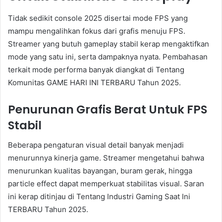
Tidak sedikit console 2025 disertai mode FPS yang
mampu mengalihkan fokus dari grafis menuju FPS.
Streamer yang butuh gameplay stabil kerap mengaktifkan
mode yang satu ini, serta dampaknya nyata. Pembahasan
terkait mode performa banyak diangkat di Tentang
Komunitas GAME HARI INI TERBARU Tahun 2025.
Penurunan Grafis Berat Untuk FPS
Stabil
Beberapa pengaturan visual detail banyak menjadi
menurunnya kinerja game. Streamer mengetahui bahwa
menurunkan kualitas bayangan, buram gerak, hingga
particle effect dapat memperkuat stabilitas visual. Saran
ini kerap ditinjau di Tentang Industri Gaming Saat Ini
TERBARU Tahun 2025.