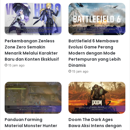
Perkembangan Zenless
Battlefield 6 Membawa
Zone Zero Semakin
Evolusi Game Perang
Menarik Melalui Karakter
Modern dengan Mode
Baru dan Konten Eksklusif
Pertempuran yang Lebih
Dinamis
15 jam ago
15 jam ago
Panduan Farming
Doom The Dark Ages
Material Monster Hunter
Bawa Aksi Intens dengan