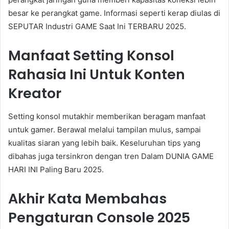
besar ke perangkat game. Informasi seperti kerap diulas di
SEPUTAR Industri GAME Saat Ini TERBARU 2025.
Manfaat Setting Konsol
Rahasia Ini Untuk Konten
Kreator
Setting konsol mutakhir memberikan beragam manfaat
untuk gamer. Berawal melalui tampilan mulus, sampai
kualitas siaran yang lebih baik. Keseluruhan tips yang
dibahas juga tersinkron dengan tren Dalam DUNIA GAME
HARI INI Paling Baru 2025.
Akhir Kata Membahas
Pengaturan Console 2025