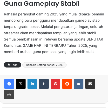
Guna Gameplay Stabil
Rahasia perangkat gaming 2025 yang mulai dipakai pemain
mendorong para pengguna mendapatkan gameplay stabil
tanpa upgrade besar. Melalui pengaturan jaringan, seluruh
streamer akan mendapatkan tampilan yang lebih stabil.
Semua pembahasan ini relevan bersama update SEPUTAR
Komunitas GAME HARI INI TERBARU Tahun 2025, yang
memberi arahan guna pembaca yang ingin lebih stabil.
Tags
Rahasia Setting Konsol 2025
LinkedIn
Tumblr
Pinterest
Reddit
VKontakte
Share via Email
Print