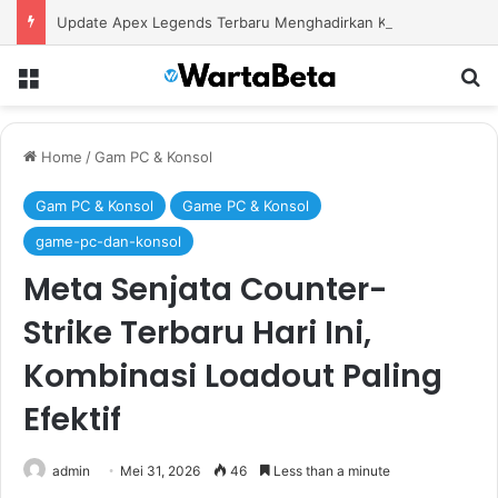
Update Apex Legends Terbaru Menghadirkan Karakter Baru dan Perubahan Besar dalam Pertarungan
Menu
S
Home
/
Gam PC & Konsol
Gam PC & Konsol
Game PC & Konsol
game-pc-dan-konsol
Meta Senjata Counter-
Strike Terbaru Hari Ini,
Kombinasi Loadout Paling
Efektif
admin
Mei 31, 2026
46
Less than a minute