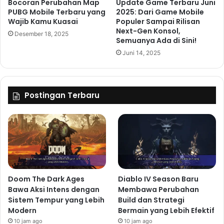
Bocoran Perubahan Map
Update Game Terbaru Juni
PUBG Mobile Terbaru yang
2025: Dari Game Mobile
Wajib Kamu Kuasai
Populer Sampai Rilisan
Next-Gen Konsol,
Desember 18, 2025
Semuanya Ada di Sini!
Juni 14, 2025
Postingan Terbaru
Doom The Dark Ages
Diablo IV Season Baru
Bawa Aksi Intens dengan
Membawa Perubahan
Sistem Tempur yang Lebih
Build dan Strategi
Modern
Bermain yang Lebih Efektif
10 jam ago
10 jam ago