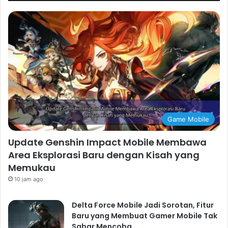
Game Mobile
Update Genshin Impact Mobile Membawa
Area Eksplorasi Baru dengan Kisah yang
Memukau
10 jam ago
Delta Force Mobile Jadi Sorotan, Fitur
Baru yang Membuat Gamer Mobile Tak
Sabar Mencoba