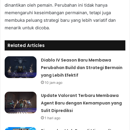
dinantikan oleh pemain. Perubahan ini tidak hanya
memengaruhi keseimbangan permainan, tetapi juga
membuka peluang strategi baru yang lebih variatif dan
menarik untuk dicoba.
Related Articles
Diablo IV Season Baru Membawa
Perubahan Build dan Strategi Bermain
yang Lebih Efektif
10 jam ago
Update Valorant Terbaru Membawa
Agent Baru dengan Kemampuan yang
Sulit Diprediksi
1 hari ago