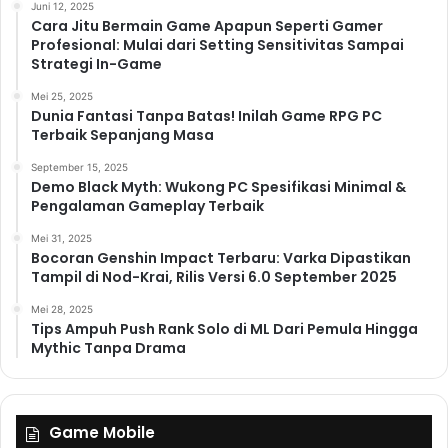
Juni 12, 2025
Cara Jitu Bermain Game Apapun Seperti Gamer
Profesional: Mulai dari Setting Sensitivitas Sampai
Strategi In-Game
Mei 25, 2025
Dunia Fantasi Tanpa Batas! Inilah Game RPG PC
Terbaik Sepanjang Masa
September 15, 2025
Demo Black Myth: Wukong PC Spesifikasi Minimal &
Pengalaman Gameplay Terbaik
Mei 31, 2025
Bocoran Genshin Impact Terbaru: Varka Dipastikan
Tampil di Nod-Krai, Rilis Versi 6.0 September 2025
Mei 28, 2025
Tips Ampuh Push Rank Solo di ML Dari Pemula Hingga
Mythic Tanpa Drama
Game Mobile