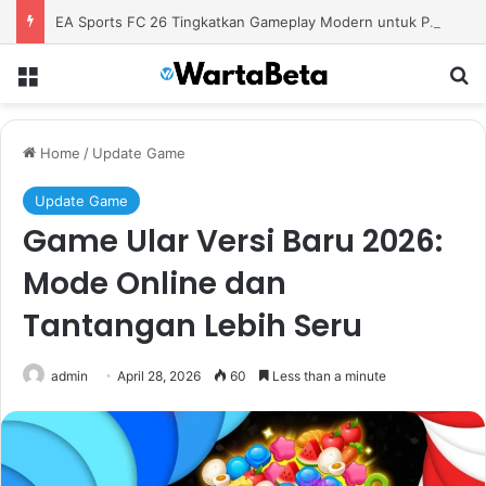
EA Sports FC 26 Tingkatkan Gameplay Modern untuk Pengalaman Sepak Bola yang Lebih Autentik
Menu
S
Home
/
Update Game
Update Game
Game Ular Versi Baru 2026:
Mode Online dan
Tantangan Lebih Seru
admin
April 28, 2026
60
Less than a minute