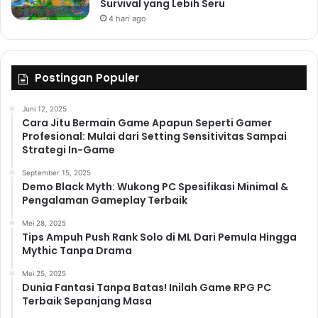
Survival yang Lebih Seru
4 hari ago
Postingan Populer
Juni 12, 2025
Cara Jitu Bermain Game Apapun Seperti Gamer
Profesional: Mulai dari Setting Sensitivitas Sampai
Strategi In-Game
September 15, 2025
Demo Black Myth: Wukong PC Spesifikasi Minimal &
Pengalaman Gameplay Terbaik
Mei 28, 2025
Tips Ampuh Push Rank Solo di ML Dari Pemula Hingga
Mythic Tanpa Drama
Mei 25, 2025
Dunia Fantasi Tanpa Batas! Inilah Game RPG PC
Terbaik Sepanjang Masa