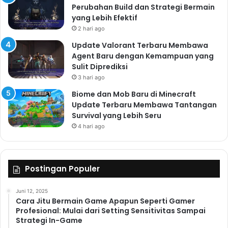
Perubahan Build dan Strategi Bermain
yang Lebih Efektif
2 hari ago
Update Valorant Terbaru Membawa
Agent Baru dengan Kemampuan yang
Sulit Diprediksi
3 hari ago
Biome dan Mob Baru di Minecraft
Update Terbaru Membawa Tantangan
Survival yang Lebih Seru
4 hari ago
Postingan Populer
Juni 12, 2025
Cara Jitu Bermain Game Apapun Seperti Gamer
Profesional: Mulai dari Setting Sensitivitas Sampai
Strategi In-Game