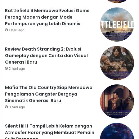
Battlefield 6 Membawa Evolusi Game
Perang Modern dengan Mode
Pertempuran yang Lebih Dinamis
1 hari ago
Review Death Stranding 2: Evolusi
Gameplay dengan Cerita dan Visual
Generasi Baru
2 hari ago
Mafia The Old Country Siap Membawa
Pengalaman Gangster Bergaya
Sinematik Generasi Baru
3 hari ago
Silent Hill f Tampil Lebih Kelam dengan
Atmosfer Horor yang Membuat Pemain