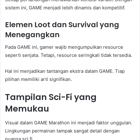
sistem ini, GAME menjadi lebih dinamis dan kompetitif.
Elemen Loot dan Survival yang
Menegangkan
Pada GAME ini, gamer wajib mengumpulkan resource
seperti senjata. Tetapi, resource seringkali tidak tersedia.
Hal ini menjadikan tantangan ekstra dalam GAME. Tiap
pilihan memiliki arti signifikan.
Tampilan Sci-Fi yang
Memukau
Visual dalam GAME Marathon ini menjadi faktor unggulan.
Lingkungan permainan tampak sangat detail dengan
nuansa sci fi.