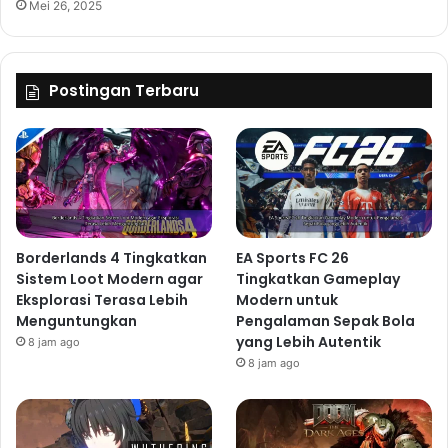
Mei 26, 2025
Postingan Terbaru
Borderlands 4 Tingkatkan
EA Sports FC 26
Sistem Loot Modern agar
Tingkatkan Gameplay
Eksplorasi Terasa Lebih
Modern untuk
Menguntungkan
Pengalaman Sepak Bola
yang Lebih Autentik
8 jam ago
8 jam ago