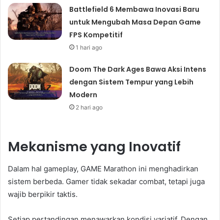
Battlefield 6 Membawa Inovasi Baru
untuk Mengubah Masa Depan Game
FPS Kompetitif
1 hari ago
Doom The Dark Ages Bawa Aksi Intens
dengan Sistem Tempur yang Lebih
Modern
2 hari ago
Mekanisme yang Inovatif
Dalam hal gameplay, GAME Marathon ini menghadirkan
sistem berbeda. Gamer tidak sekadar combat, tetapi juga
wajib berpikir taktis.
Setiap pertandingan menawarkan kondisi variatif. Dengan