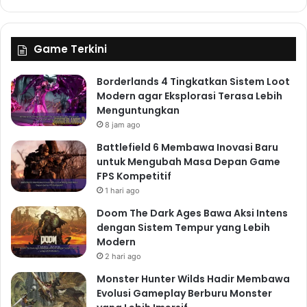
Game Terkini
Borderlands 4 Tingkatkan Sistem Loot
Modern agar Eksplorasi Terasa Lebih
Menguntungkan
8 jam ago
Battlefield 6 Membawa Inovasi Baru
untuk Mengubah Masa Depan Game
FPS Kompetitif
1 hari ago
Doom The Dark Ages Bawa Aksi Intens
dengan Sistem Tempur yang Lebih
Modern
2 hari ago
Monster Hunter Wilds Hadir Membawa
Evolusi Gameplay Berburu Monster