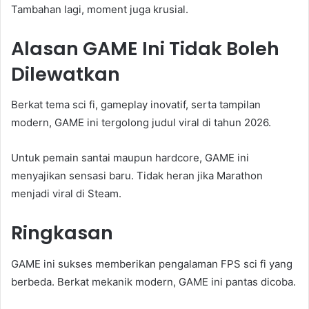
Tambahan lagi, moment juga krusial.
Alasan GAME Ini Tidak Boleh
Dilewatkan
Berkat tema sci fi, gameplay inovatif, serta tampilan
modern, GAME ini tergolong judul viral di tahun 2026.
Untuk pemain santai maupun hardcore, GAME ini
menyajikan sensasi baru. Tidak heran jika Marathon
menjadi viral di Steam.
Ringkasan
GAME ini sukses memberikan pengalaman FPS sci fi yang
berbeda. Berkat mekanik modern, GAME ini pantas dicoba.