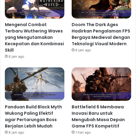
Mengenal Combat
Doom The Dark Ages
Terbaru Wuthering Waves
Hadirkan Pengalaman FPS
yang Mengutamakan
Bergaya Medieval dengan
Kecepatan dan Kombinasi
Teknologi Visual Modern
Skill
8 jam ago
8 jam ago
Panduan Build Black Myth
Battlefield 6 Membawa
Wukong Paling Efektif
Inovasi Baru untuk
agar Pertarungan Boss
Mengubah Masa Depan
Berjalan Lebih Mudah
Game FPS Kompetitif
8 jam ago
1 hari ago