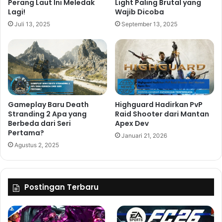
Perang Laut Ini Meledak
Light Paling Brutal yang
Lagi!
Wajib Dicoba
Juli 13, 2025
September 13, 2025
Gameplay Baru Death
Highguard Hadirkan PvP
Stranding 2 Apa yang
Raid Shooter dari Mantan
Berbeda dari Seri
Apex Dev
Pertama?
Januari 21, 2026
Agustus 2, 2025
Postingan Terbaru