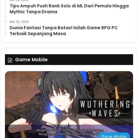
Tips Ampuh Push Rank Solo di ML Dari Pemula Hingga
Mythic Tanpa Drama
Mei 25, 2025
Dunia Fantasi Tanpa Batas! Inilah Game RPG PC
Terbaik Sepanjang Masa
Game Mobile
Game Mobile