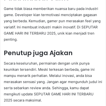
Game tidak biasa memberikan nuansa baru pada industri
game. Developer kian termotivasi menciptakan gagasan
yang berbeda. Kemudian, gamer pun merasakan feel yang
variatif. Ini membuat industri makin inovatif. Di SEPUTAR
GAME HARI INI TERBARU 2025, unik kian menjadi tren
penting.
Penutup juga Ajakan
Secara keseluruhan, permainan dengan unik punya
keunikan tersendiri. Meski terkesan berbeda, game ini
mampu menarik perhatian. Melalui inovasi, anda bisa
merasakan sensasi yang. Jangan agar mengunduh judul ini
serta sebarkan review anda. Sehingga, kamu dapat
mengikuti update SEPUTAR GAME HARI INI TERBARU
2025 secara maksimal.