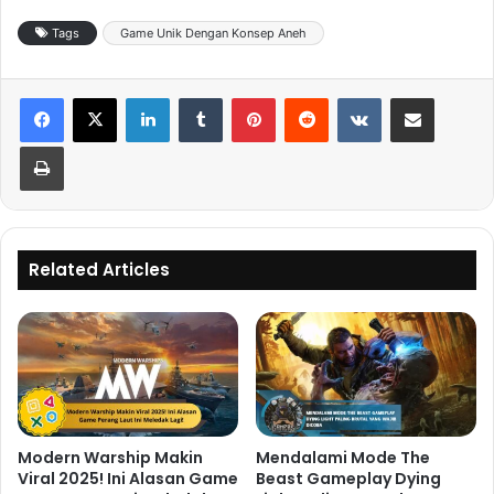
Tags
Game Unik Dengan Konsep Aneh
LinkedIn
Tumblr
Pinterest
Reddit
VKontakte
Share via Email
Print
Related Articles
Modern Warship Makin
Mendalami Mode The
Viral 2025! Ini Alasan Game
Beast Gameplay Dying