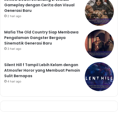
Gameplay dengan Cerita dan Visual
Generasi Baru
2 hari ago
Mafia The Old Country Siap Membawa
Pengalaman Gangster Bergaya
Sinematik Generasi Baru
3 hari ago
Silent Hill f Tampil Lebih Kelam dengan
Atmosfer Horor yang Membuat Pemain
Sulit Bernapas
4 hari ago