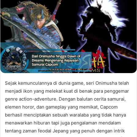
Sejak kemunculannya di dunia game, seri Onimusha telah
menjadi ikon yang melekat kuat di benak para penggemar
genre action-adventure. Dengan balutan cerita samurai,
elemen horor, dan gameplay yang memikat, Capcom
berhasil menciptakan sebuah waralaba yang tidak hanya
menawarkan hiburan tapi juga pengalaman mendalam
tentang zaman feodal Jepang yang penuh dengan intrik