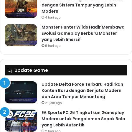
dengan Sistem Tempur yang Lebih
Modern
4 hari ago
Monster Hunter Wilds Hadir Membawa
Evolusi Gameplay Berburu Monster
yang Lebih Imersif
5 hari ago
Update Game
Update Delta Force Terbaru Hadirkan
Konten Baru dengan Senjata Modern
dan Area Tempur Menantang
21 jam ago
EA Sports FC 26 Tingkatkan Gameplay
Modern untuk Pengalaman Sepak Bola
yang Lebih Autentik
2 hari ago