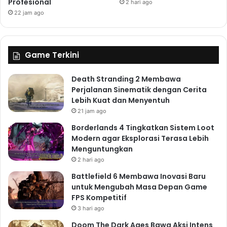
Profesional
2 hari ago
22 jam ago
Game Terkini
Death Stranding 2 Membawa
Perjalanan Sinematik dengan Cerita
Lebih Kuat dan Menyentuh
21 jam ago
Borderlands 4 Tingkatkan Sistem Loot
Modern agar Eksplorasi Terasa Lebih
Menguntungkan
2 hari ago
Battlefield 6 Membawa Inovasi Baru
untuk Mengubah Masa Depan Game
FPS Kompetitif
3 hari ago
Doom The Dark Ages Bawa Aksi Intens