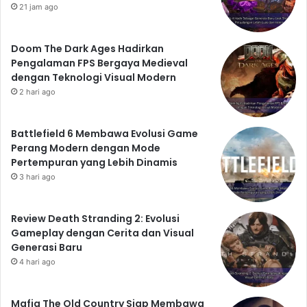
21 jam ago
Doom The Dark Ages Hadirkan
Pengalaman FPS Bergaya Medieval
dengan Teknologi Visual Modern
2 hari ago
Battlefield 6 Membawa Evolusi Game
Perang Modern dengan Mode
Pertempuran yang Lebih Dinamis
3 hari ago
Review Death Stranding 2: Evolusi
Gameplay dengan Cerita dan Visual
Generasi Baru
4 hari ago
Mafia The Old Country Siap Membawa