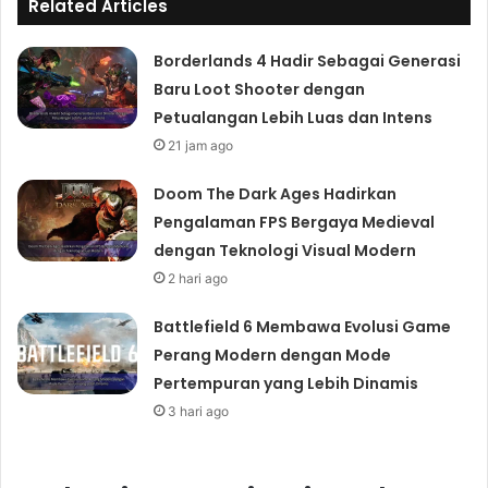
Related Articles
Borderlands 4 Hadir Sebagai Generasi
Baru Loot Shooter dengan
Petualangan Lebih Luas dan Intens
21 jam ago
Doom The Dark Ages Hadirkan
Pengalaman FPS Bergaya Medieval
dengan Teknologi Visual Modern
2 hari ago
Battlefield 6 Membawa Evolusi Game
Perang Modern dengan Mode
Pertempuran yang Lebih Dinamis
3 hari ago