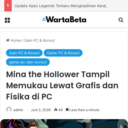
Update Apex Legends Terbaru Menghadirkan Karakter Baru dan Perubahan Besar dalam Pertarungan
Menu
S
Home
/
Gam PC & Konsol
Gam PC & Konsol
Game PC & Konsol
game-pc-dan-konsol
Mina the Hollower Tampil
Memukau Lewat Grafis dan
Fisika di PC
admin
Juni 2, 2026
48
Less than a minute