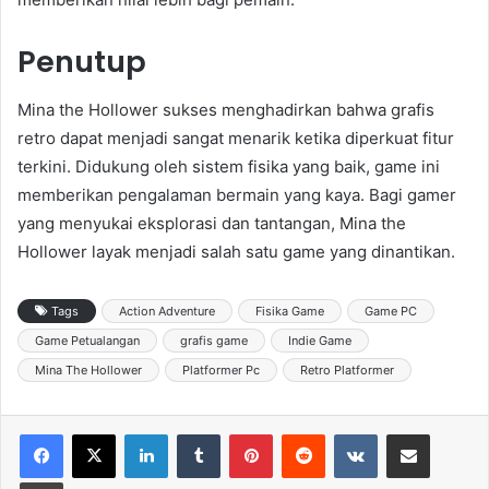
Penutup
Mina the Hollower sukses menghadirkan bahwa grafis
retro dapat menjadi sangat menarik ketika diperkuat fitur
terkini. Didukung oleh sistem fisika yang baik, game ini
memberikan pengalaman bermain yang kaya. Bagi gamer
yang menyukai eksplorasi dan tantangan, Mina the
Hollower layak menjadi salah satu game yang dinantikan.
Tags
Action Adventure
Fisika Game
Game PC
Game Petualangan
grafis game
Indie Game
Mina The Hollower
Platformer Pc
Retro Platformer
LinkedIn
Tumblr
Pinterest
Reddit
VKontakte
Share via Email
Print