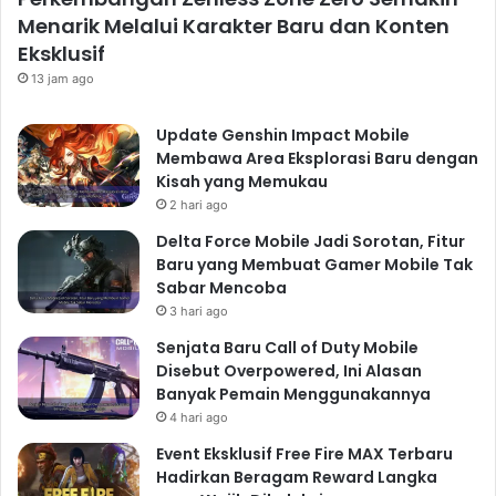
Menarik Melalui Karakter Baru dan Konten
Eksklusif
13 jam ago
Update Genshin Impact Mobile
Membawa Area Eksplorasi Baru dengan
Kisah yang Memukau
2 hari ago
Delta Force Mobile Jadi Sorotan, Fitur
Baru yang Membuat Gamer Mobile Tak
Sabar Mencoba
3 hari ago
Senjata Baru Call of Duty Mobile
Disebut Overpowered, Ini Alasan
Banyak Pemain Menggunakannya
4 hari ago
Event Eksklusif Free Fire MAX Terbaru
Hadirkan Beragam Reward Langka