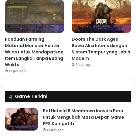
Panduan Farming
Doom The Dark Ages
Material Monster Hunter
Bawa Aksi Intens dengan
Wilds untuk Mendapatkan
Sistem Tempur yang Lebih
Item Langka Tanpa Buang
Modern
Waktu
2 hari ago
13 jam ago
Game Terkini
Battlefield 6 Membawa Inovasi Baru
untuk Mengubah Masa Depan Game
FPS Kompetitif
13 jam ago