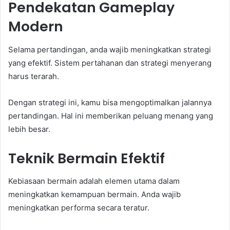
Pendekatan Gameplay
Modern
Selama pertandingan, anda wajib meningkatkan strategi
yang efektif. Sistem pertahanan dan strategi menyerang
harus terarah.
Dengan strategi ini, kamu bisa mengoptimalkan jalannya
pertandingan. Hal ini memberikan peluang menang yang
lebih besar.
Teknik Bermain Efektif
Kebiasaan bermain adalah elemen utama dalam
meningkatkan kemampuan bermain. Anda wajib
meningkatkan performa secara teratur.