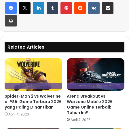
LinkedIn
Tumblr
Pinterest
Reddit
VKontakte
Share via Email
Print
Related Articles
Spider-Man 2 vs Wolverine
Arena Breakout vs
di PS5: Game Terbaru 2026
Warzone Mobile 2026:
yang Paling Dinantikan
Game Online Terbaik
Tahun Ini?
April 4, 2026
April 7, 2026