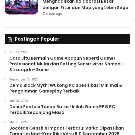
Menghadirkan Kolaborasi Besar
dengan Fitur dan Map yang Lebih Segar
5 hari ago
Postingan Populer
Juni 12, 2025
Cara Jitu Bermain Game Apapun Seperti Gamer
Profesional: Mulai dari Setting Sensitivitas Sampai
Strategi In-Game
September 15, 2025
Demo Black Myth: Wukong PC Spesifikasi Minimal &
Pengalaman Gameplay Terbaik
Mei 25, 2025
Dunia Fantasi Tanpa Batas! Inilah Game RPG PC
Terbaik Sepanjang Masa
Mei 31, 2025
Bocoran Genshin Impact Terbaru: Varka Dipastikan
Tampil di Nod-Krai, Rilis Versi 6.0 September 2025