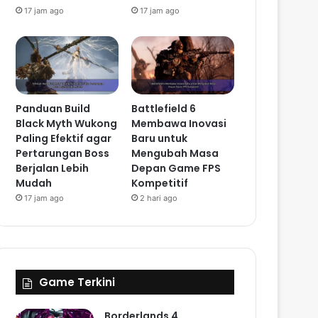
17 jam ago
17 jam ago
Panduan Build
Battlefield 6
Black Myth Wukong
Membawa Inovasi
Paling Efektif agar
Baru untuk
Pertarungan Boss
Mengubah Masa
Berjalan Lebih
Depan Game FPS
Mudah
Kompetitif
17 jam ago
2 hari ago
Game Terkini
Borderlands 4