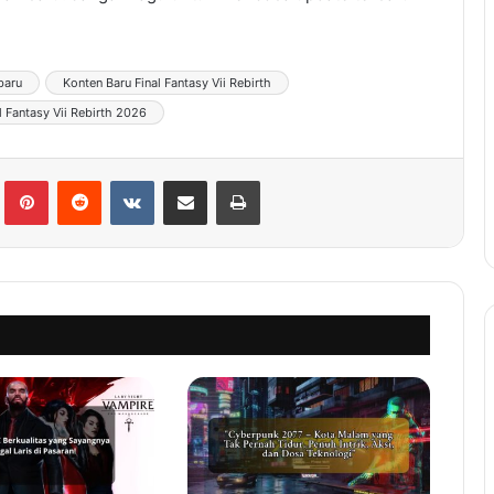
baru
Konten Baru Final Fantasy Vii Rebirth
l Fantasy Vii Rebirth 2026
lr
Pinterest
Reddit
VKontakte
Share via Email
Print