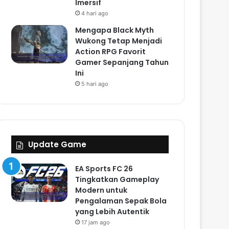
Imersif
4 hari ago
Mengapa Black Myth
Wukong Tetap Menjadi
Action RPG Favorit
Gamer Sepanjang Tahun
Ini
5 hari ago
Update Game
EA Sports FC 26
Tingkatkan Gameplay
Modern untuk
Pengalaman Sepak Bola
yang Lebih Autentik
17 jam ago