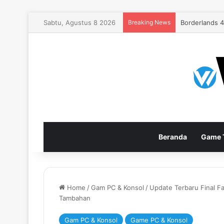
Sabtu, Agustus 8 2026
Breaking News
EA Sports FC
Beranda
Game T
Home
/
Gam PC & Konsol
/
Update Terbaru Final F
Tambahan
Gam PC & Konsol
Game PC & Konsol