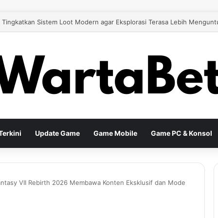
 26 Tingkatkan Gameplay Modern untuk Pengalaman Sepak Bola yang Le
erkini
Update Game
Game Mobile
Game PC & Konsol
antasy VII Rebirth 2026 Membawa Konten Eksklusif dan Mode