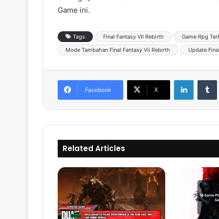
Game ini.
Tags
Final Fantasy VII Rebirth
Game Rpg Ter
Mode Tambahan Final Fantasy Vii Rebirth
Update Fina
LinkedIn
Tumb
Facebook
X
Related Articles