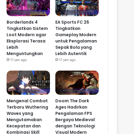
Borderlands 4
EA Sports FC 26
Tingkatkan Sistem
Tingkatkan
Loot Modern agar
Gameplay Modern
Eksplorasi Terasa
untuk Pengalaman
Lebih
Sepak Bola yang
Menguntungkan
Lebih Autentik
17 jam ago
17 jam ago
Mengenal Combat
Doom The Dark
Terbaru Wuthering
Ages Hadirkan
Waves yang
Pengalaman FPS
Mengutamakan
Bergaya Medieval
Kecepatan dan
dengan Teknologi
Kombinasi Skill
Visual Modern