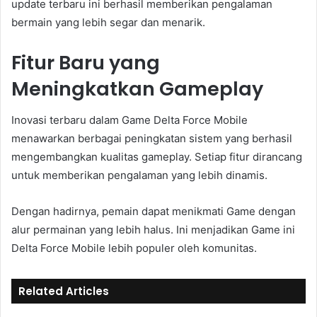
update terbaru ini berhasil memberikan pengalaman
bermain yang lebih segar dan menarik.
Fitur Baru yang
Meningkatkan Gameplay
Inovasi terbaru dalam Game Delta Force Mobile
menawarkan berbagai peningkatan sistem yang berhasil
mengembangkan kualitas gameplay. Setiap fitur dirancang
untuk memberikan pengalaman yang lebih dinamis.
Dengan hadirnya, pemain dapat menikmati Game dengan
alur permainan yang lebih halus. Ini menjadikan Game ini
Delta Force Mobile lebih populer oleh komunitas.
Related Articles