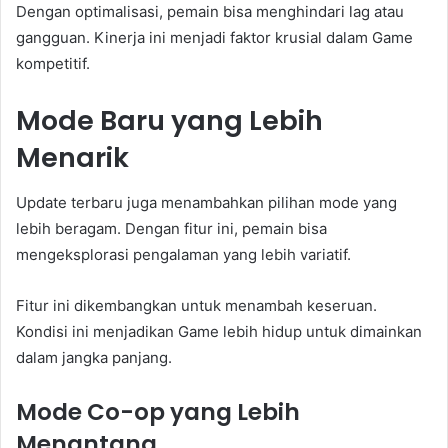
Dengan optimalisasi, pemain bisa menghindari lag atau
gangguan. Kinerja ini menjadi faktor krusial dalam Game
kompetitif.
Mode Baru yang Lebih
Menarik
Update terbaru juga menambahkan pilihan mode yang
lebih beragam. Dengan fitur ini, pemain bisa
mengeksplorasi pengalaman yang lebih variatif.
Fitur ini dikembangkan untuk menambah keseruan.
Kondisi ini menjadikan Game lebih hidup untuk dimainkan
dalam jangka panjang.
Mode Co-op yang Lebih
Menantang