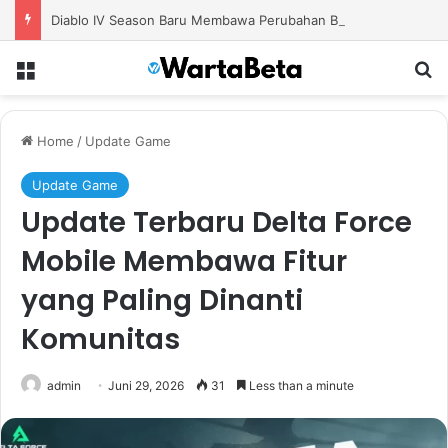
Diablo IV Season Baru Membawa Perubahan Build dan Strategi Bermain yang Lebih Efektif
Menu
S
Home
/
Update Game
Update Game
Update Terbaru Delta Force
Mobile Membawa Fitur
yang Paling Dinanti
Komunitas
admin
Juni 29, 2026
31
Less than a minute