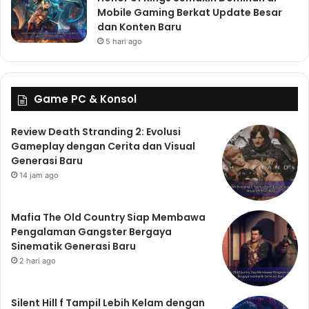
Mobile Gaming Berkat Update Besar
dan Konten Baru
5 hari ago
Game PC & Konsol
Review Death Stranding 2: Evolusi
Gameplay dengan Cerita dan Visual
Generasi Baru
14 jam ago
Mafia The Old Country Siap Membawa
Pengalaman Gangster Bergaya
Sinematik Generasi Baru
2 hari ago
Silent Hill f Tampil Lebih Kelam dengan