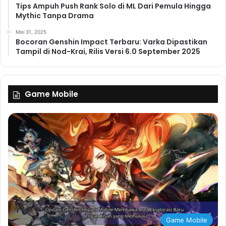
Tips Ampuh Push Rank Solo di ML Dari Pemula Hingga
Mythic Tanpa Drama
Mei 31, 2025
Bocoran Genshin Impact Terbaru: Varka Dipastikan
Tampil di Nod-Krai, Rilis Versi 6.0 September 2025
Game Mobile
Game Mobile