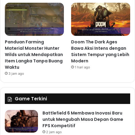
Panduan Farming
Doom The Dark Ages
Material Monster Hunter
Bawa Aksi Intens dengan
Wilds untuk Mendapatkan
Sistem Tempur yang Lebih
Item Langka Tanpa Buang
Modern
Waktu
1 hari ago
3 jam ago
Game Terkini
Battlefield 6 Membawa Inovasi Baru
untuk Mengubah Masa Depan Game
FPS Kompetitif
2 jam ago