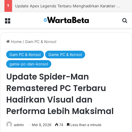
Update Apex Legends Terbaru Menghadirkan Karakter Baru dan Perubahan Besar dalam Pertarungan
Menu
S
Home
/
Gam PC & Konsol
Gam PC & Konsol
Game PC & Konsol
game-pc-dan-konsol
Update Spider-Man
Remastered PC Terbaru
Hadirkan Visual dan
Performa Lebih Maksimal
admin
Mei 9, 2026
74
Less than a minute