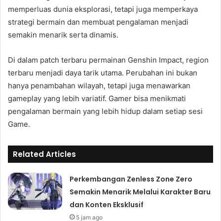
memperluas dunia eksplorasi, tetapi juga memperkaya
strategi bermain dan membuat pengalaman menjadi
semakin menarik serta dinamis.
Di dalam patch terbaru permainan Genshin Impact, region
terbaru menjadi daya tarik utama. Perubahan ini bukan
hanya penambahan wilayah, tetapi juga menawarkan
gameplay yang lebih variatif. Gamer bisa menikmati
pengalaman bermain yang lebih hidup dalam setiap sesi
Game.
Related Articles
Perkembangan Zenless Zone Zero
Semakin Menarik Melalui Karakter Baru
dan Konten Eksklusif
5 jam ago