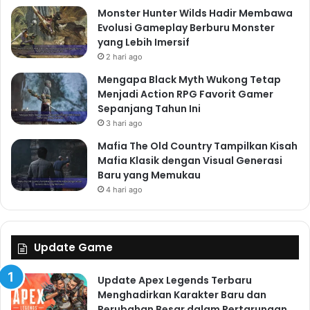
Monster Hunter Wilds Hadir Membawa
Evolusi Gameplay Berburu Monster
yang Lebih Imersif
2 hari ago
Mengapa Black Myth Wukong Tetap
Menjadi Action RPG Favorit Gamer
Sepanjang Tahun Ini
3 hari ago
Mafia The Old Country Tampilkan Kisah
Mafia Klasik dengan Visual Generasi
Baru yang Memukau
4 hari ago
Update Game
Update Apex Legends Terbaru
Menghadirkan Karakter Baru dan
Perubahan Besar dalam Pertarungan