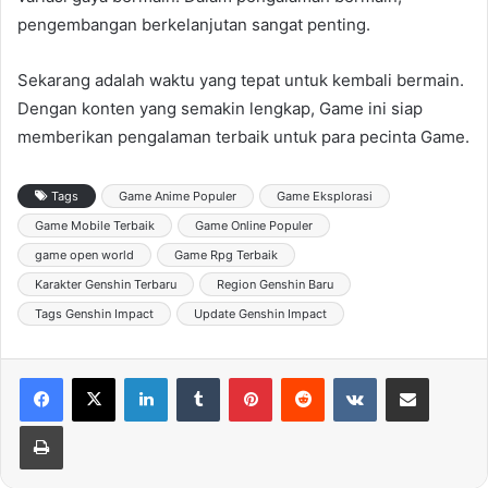
pengembangan berkelanjutan sangat penting.
Sekarang adalah waktu yang tepat untuk kembali bermain.
Dengan konten yang semakin lengkap, Game ini siap
memberikan pengalaman terbaik untuk para pecinta Game.
Tags
Game Anime Populer
Game Eksplorasi
Game Mobile Terbaik
Game Online Populer
game open world
Game Rpg Terbaik
Karakter Genshin Terbaru
Region Genshin Baru
Tags Genshin Impact
Update Genshin Impact
LinkedIn
Tumblr
Pinterest
Reddit
VKontakte
Share via Email
Print