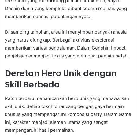
tersendiri yang mendorong pemain untuk menjelajah.
Desain dunia yang kompleks dibuat secara realistis yang
memberikan sensasi petualangan nyata.
Di samping tampilan, area ini menyimpan banyak rahasia
yang harus diungkap. Berbagai aktivitas eksplorasi
memberikan variasi pengalaman. Dalam Genshin Impact,
penjelajahan menjadi fokus yang membuat pemain betah.
Deretan Hero Unik dengan
Skill Berbeda
Patch terbaru menambahkan hero unik yang menawarkan
skill unik. Setiap tokoh dirancang dengan gaya bermain
khusus yang mempengaruhi komposisi party. Dalam Game
ini, karakter menjadi elemen utama yang sangat
mempengaruhi hasil permainan.