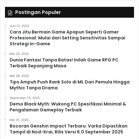
Postingan Populer
Juni 12, 2025
Cara Jitu Bermain Game Apapun Seperti Gamer
Profesional: Mulai dari Setting Sensitivitas Sampai
Strategi In-Game
Mei 25, 2025
Dunia Fantasi Tanpa Batas! Inilah Game RPG PC
Terbaik Sepanjang Masa
Mei 28, 2025
Tips Ampuh Push Rank Solo di ML Dari Pemula Hingga
Mythic Tanpa Drama
September 15, 2025
Demo Black Myth: Wukong PC Spesifikasi Minimal &
Pengalaman Gameplay Terbaik
Mei 31, 2025
Bocoran Genshin Impact Terbaru: Varka Dipastikan
Tampil di Nod-Krai, Rilis Versi 6.0 September 2025