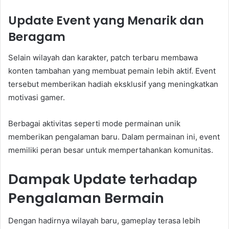
Update Event yang Menarik dan
Beragam
Selain wilayah dan karakter, patch terbaru membawa
konten tambahan yang membuat pemain lebih aktif. Event
tersebut memberikan hadiah eksklusif yang meningkatkan
motivasi gamer.
Berbagai aktivitas seperti mode permainan unik
memberikan pengalaman baru. Dalam permainan ini, event
memiliki peran besar untuk mempertahankan komunitas.
Dampak Update terhadap
Pengalaman Bermain
Dengan hadirnya wilayah baru, gameplay terasa lebih