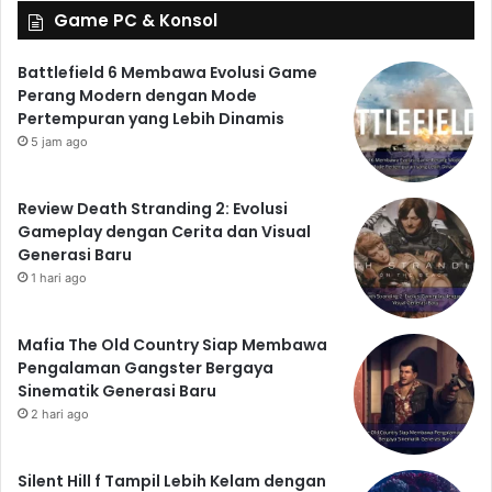
Game PC & Konsol
Battlefield 6 Membawa Evolusi Game
Perang Modern dengan Mode
Pertempuran yang Lebih Dinamis
5 jam ago
Review Death Stranding 2: Evolusi
Gameplay dengan Cerita dan Visual
Generasi Baru
1 hari ago
Mafia The Old Country Siap Membawa
Pengalaman Gangster Bergaya
Sinematik Generasi Baru
2 hari ago
Silent Hill f Tampil Lebih Kelam dengan