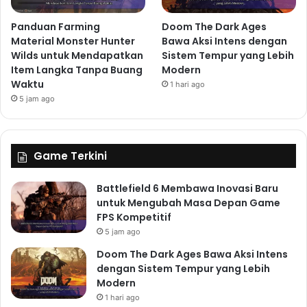
Panduan Farming
Doom The Dark Ages
Material Monster Hunter
Bawa Aksi Intens dengan
Wilds untuk Mendapatkan
Sistem Tempur yang Lebih
Item Langka Tanpa Buang
Modern
Waktu
1 hari ago
5 jam ago
Game Terkini
Battlefield 6 Membawa Inovasi Baru
untuk Mengubah Masa Depan Game
FPS Kompetitif
5 jam ago
Doom The Dark Ages Bawa Aksi Intens
dengan Sistem Tempur yang Lebih
Modern
1 hari ago