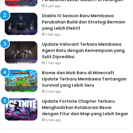
5 jam ago
Diablo IV Season Baru Membawa
Perubahan Build dan Strategi Bermain
yang Lebih Efektif
1 hari ago
Update Valorant Terbaru Membawa
Agent Baru dengan Kemampuan yang
Sulit Diprediksi
2 hari ago
Biome dan Mob Baru di Minecraft
Update Terbaru Membawa Tantangan
Survival yang Lebih Seru
3 hari ago
Update Fortnite Chapter Terbaru
Menghadirkan Kolaborasi Besar
dengan Fitur dan Map yang Lebih Segar
4 hari ago