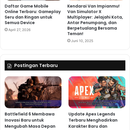
Daftar Game Mobile
Kendarai Van Impianmu!
Online Terbaru: Gameplay
Van Simulator X
Seru dan Ringan untuk
Multiplayer: Jelajahi Kota,
Semua Device
Antar Penumpang, dan
Berpetualang Bersama
April 27, 2026
Teman!
Juni 10, 2025
Postingan Terbaru
Battlefield 6 Membawa
Update Apex Legends
Inovasi Baru untuk
Terbaru Menghadirkan
Mengubah Masa Depan
Karakter Baru dan