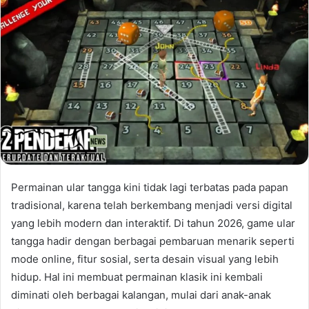
Permainan ular tangga kini tidak lagi terbatas pada papan
tradisional, karena telah berkembang menjadi versi digital
yang lebih modern dan interaktif. Di tahun 2026, game ular
tangga hadir dengan berbagai pembaruan menarik seperti
mode online, fitur sosial, serta desain visual yang lebih
hidup. Hal ini membuat permainan klasik ini kembali
diminati oleh berbagai kalangan, mulai dari anak-anak