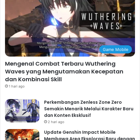
Game Mobile
Mengenal Combat Terbaru Wuthering
Waves yang Mengutamakan Kecepatan
dan Kombinasi Skill
1 hari ago
Perkembangan Zenless Zone Zero
Semakin Menarik Melalui Karakter Baru
dan Konten Eksklusif
2 hari ago
Update Genshin Impact Mobile
Membawa Area Eksplorasi Baru dengan