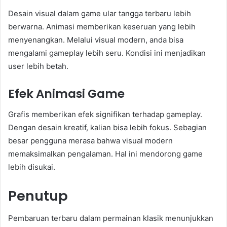
Desain visual dalam game ular tangga terbaru lebih
berwarna. Animasi memberikan keseruan yang lebih
menyenangkan. Melalui visual modern, anda bisa
mengalami gameplay lebih seru. Kondisi ini menjadikan
user lebih betah.
Efek Animasi Game
Grafis memberikan efek signifikan terhadap gameplay.
Dengan desain kreatif, kalian bisa lebih fokus. Sebagian
besar pengguna merasa bahwa visual modern
memaksimalkan pengalaman. Hal ini mendorong game
lebih disukai.
Penutup
Pembaruan terbaru dalam permainan klasik menunjukkan