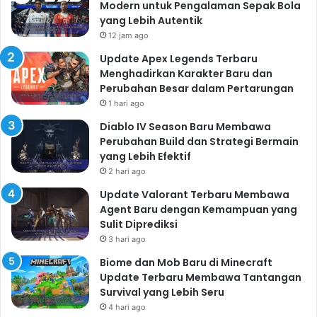
Modern untuk Pengalaman Sepak Bola
yang Lebih Autentik
12 jam ago
Update Apex Legends Terbaru
Menghadirkan Karakter Baru dan
Perubahan Besar dalam Pertarungan
1 hari ago
Diablo IV Season Baru Membawa
Perubahan Build dan Strategi Bermain
yang Lebih Efektif
2 hari ago
Update Valorant Terbaru Membawa
Agent Baru dengan Kemampuan yang
Sulit Diprediksi
3 hari ago
Biome dan Mob Baru di Minecraft
Update Terbaru Membawa Tantangan
Survival yang Lebih Seru
4 hari ago