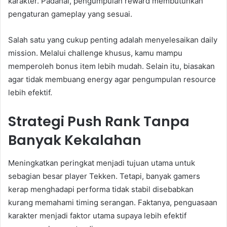
karakter. Padahal, pengumpulan reward membutuhkan
pengaturan gameplay yang sesuai.
Salah satu yang cukup penting adalah menyelesaikan daily
mission. Melalui challenge khusus, kamu mampu
memperoleh bonus item lebih mudah. Selain itu, biasakan
agar tidak membuang energy agar pengumpulan resource
lebih efektif.
Strategi Push Rank Tanpa
Banyak Kekalahan
Meningkatkan peringkat menjadi tujuan utama untuk
sebagian besar player Tekken. Tetapi, banyak gamers
kerap menghadapi performa tidak stabil disebabkan
kurang memahami timing serangan. Faktanya, penguasaan
karakter menjadi faktor utama supaya lebih efektif