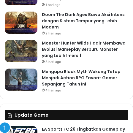
1 hari ago
Doom The Dark Ages Bawa Aksi Intens
dengan Sistem Tempur yang Lebih
Modern
2 hari ago
Monster Hunter Wilds Hadir Membawa
Evolusi Gameplay Berburu Monster
yang Lebih Imersif
3 hari ago
Mengapa Black Myth Wukong Tetap
Menjadi Action RPG Favorit Gamer
Sepanjang Tahun Ini
4 hari ago
Update Game
EA Sports FC 26 Tingkatkan Gameplay