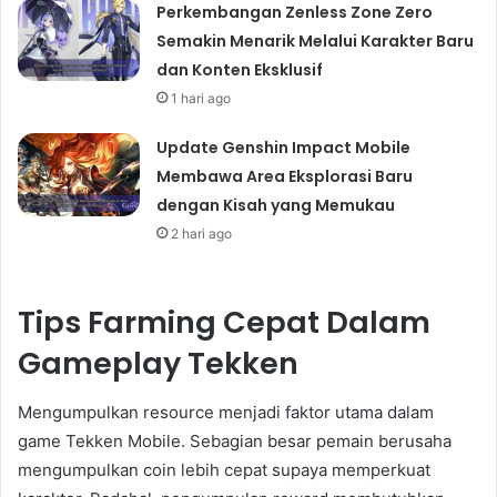
Perkembangan Zenless Zone Zero
Semakin Menarik Melalui Karakter Baru
dan Konten Eksklusif
1 hari ago
Update Genshin Impact Mobile
Membawa Area Eksplorasi Baru
dengan Kisah yang Memukau
2 hari ago
Tips Farming Cepat Dalam
Gameplay Tekken
Mengumpulkan resource menjadi faktor utama dalam
game Tekken Mobile. Sebagian besar pemain berusaha
mengumpulkan coin lebih cepat supaya memperkuat