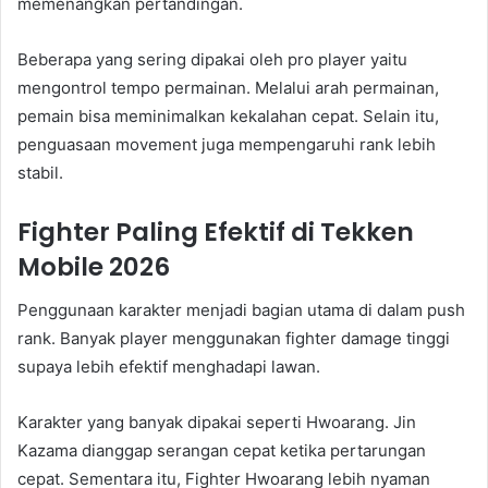
memenangkan pertandingan.
Beberapa yang sering dipakai oleh pro player yaitu
mengontrol tempo permainan. Melalui arah permainan,
pemain bisa meminimalkan kekalahan cepat. Selain itu,
penguasaan movement juga mempengaruhi rank lebih
stabil.
Fighter Paling Efektif di Tekken
Mobile 2026
Penggunaan karakter menjadi bagian utama di dalam push
rank. Banyak player menggunakan fighter damage tinggi
supaya lebih efektif menghadapi lawan.
Karakter yang banyak dipakai seperti Hwoarang. Jin
Kazama dianggap serangan cepat ketika pertarungan
cepat. Sementara itu, Fighter Hwoarang lebih nyaman