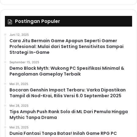
Postingan Populer
Juni 12, 2025
Cara Jitu Bermain Game Apapun Seperti Gamer
Profesional: Mulai dari Setting Sensitivitas Sampai
Strategi In-Game
September 15, 2025
Demo Black Myth: Wukong PC Spesifikasi Minimal &
Pengalaman Gameplay Terbaik
Mei 31, 2025
Bocoran Genshin Impact Terbaru: Varka Dipastikan
Tampil di Nod-Krai, Rilis Versi 6.0 September 2025
Mei 28, 2025
Tips Ampuh Push Rank Solo di ML Dari Pemula Hingga
Mythic Tanpa Drama
Mei 25, 2025
Dunia Fantasi Tanpa Batas! Inilah Game RPG PC