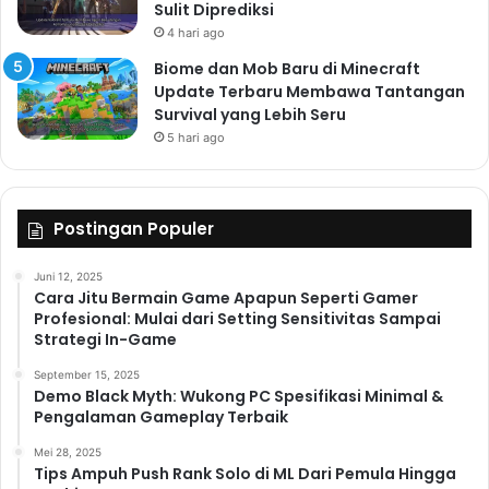
Sulit Diprediksi
4 hari ago
Biome dan Mob Baru di Minecraft
Update Terbaru Membawa Tantangan
Survival yang Lebih Seru
5 hari ago
Postingan Populer
Juni 12, 2025
Cara Jitu Bermain Game Apapun Seperti Gamer
Profesional: Mulai dari Setting Sensitivitas Sampai
Strategi In-Game
September 15, 2025
Demo Black Myth: Wukong PC Spesifikasi Minimal &
Pengalaman Gameplay Terbaik
Mei 28, 2025
Tips Ampuh Push Rank Solo di ML Dari Pemula Hingga