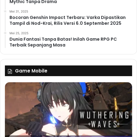
Mythic Tanpa Drama
Mei 31, 2025
Bocoran Genshin Impact Terbaru: Varka Dipastikan
Tampil di Nod-Krai, Rilis Versi 6.0 September 2025
Mei 25, 2025
Dunia Fantasi Tanpa Batas! Inilah Game RPG PC
Terbaik Sepanjang Masa
Game Mobile