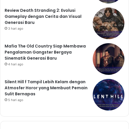
Review Death Stranding 2: Evolusi
Gameplay dengan Cerita dan Visual
Generasi Baru
3 hari ago
Mafia The Old Country Siap Membawa
Pengalaman Gangster Bergaya
Sinematik Generasi Baru
4 hari ago
Silent Hill f Tampil Lebih Kelam dengan
Atmosfer Horor yang Membuat Pemain
Sulit Bernapas
5 hari ago