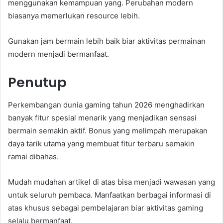
menggunakan kemampuan yang. Perubahan modern
biasanya memerlukan resource lebih.
Gunakan jam bermain lebih baik biar aktivitas permainan
modern menjadi bermanfaat.
Penutup
Perkembangan dunia gaming tahun 2026 menghadirkan
banyak fitur spesial menarik yang menjadikan sensasi
bermain semakin aktif. Bonus yang melimpah merupakan
daya tarik utama yang membuat fitur terbaru semakin
ramai dibahas.
Mudah mudahan artikel di atas bisa menjadi wawasan yang
untuk seluruh pembaca. Manfaatkan berbagai informasi di
atas khusus sebagai pembelajaran biar aktivitas gaming
selalu bermanfaat.