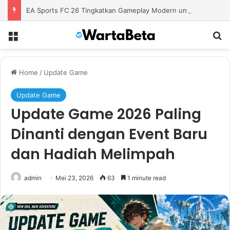
EA Sports FC 26 Tingkatkan Gameplay Modern untuk Pengalaman Sepak Bola yang Lebih Autentik
Menu
S
Home
/
Update Game
Update Game
Update Game 2026 Paling
Dinanti dengan Event Baru
dan Hadiah Melimpah
admin
Mei 23, 2026
63
1 minute read