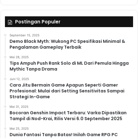
Postingan Populer
September 15, 2025
Demo Black Myth: Wukong PC Spesifikasi Minimal &
Pengalaman Gameplay Terbaik
Mei 28, 2025
Tips Ampuh Push Rank Solo di ML Dari Pemula Hingga
Mythic Tanpa Drama
Juni 12, 2025
Cara Jitu Bermain Game Apapun Seperti Gamer
Profesional: Mulai dari Setting Sensitivitas Sampai
Strategi In-Game
Mei 31, 2025
Bocoran Genshin Impact Terbaru: Varka Dipastikan
Tampil di Nod-Krai, Rilis Versi 6.0 September 2025
Mei 25, 2025
Dunia Fantasi Tanpa Batas! Inilah Game RPG PC