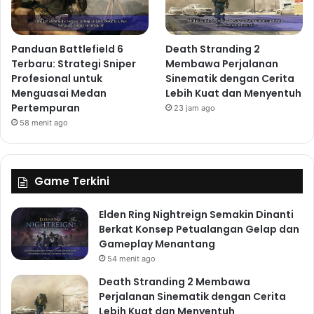
Panduan Battlefield 6
Death Stranding 2
Terbaru: Strategi Sniper
Membawa Perjalanan
Profesional untuk
Sinematik dengan Cerita
Menguasai Medan
Lebih Kuat dan Menyentuh
Pertempuran
23 jam ago
58 menit ago
Game Terkini
Elden Ring Nightreign Semakin Dinanti
Berkat Konsep Petualangan Gelap dan
Gameplay Menantang
54 menit ago
Death Stranding 2 Membawa
Perjalanan Sinematik dengan Cerita
Lebih Kuat dan Menyentuh