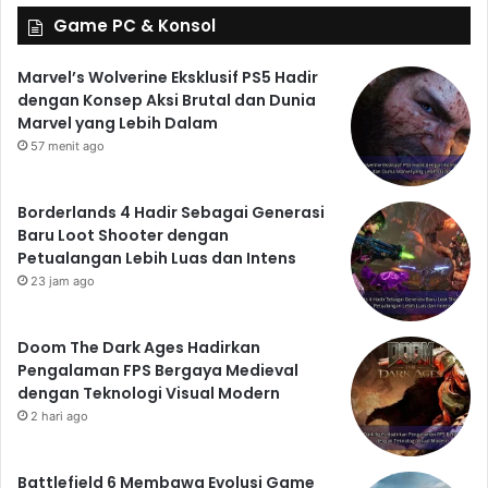
Game PC & Konsol
Marvel’s Wolverine Eksklusif PS5 Hadir
dengan Konsep Aksi Brutal dan Dunia
Marvel yang Lebih Dalam
57 menit ago
Borderlands 4 Hadir Sebagai Generasi
Baru Loot Shooter dengan
Petualangan Lebih Luas dan Intens
23 jam ago
Doom The Dark Ages Hadirkan
Pengalaman FPS Bergaya Medieval
dengan Teknologi Visual Modern
2 hari ago
Battlefield 6 Membawa Evolusi Game