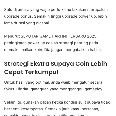
Satu di antara yang wajib perlu kamu lakukan merupakan
upgrade bonus. Semakin tinggi upgrade power up, lebih
lama durasi yang dicapai.
Menurut SEPUTAR GAME HARI INI TERBARU 2025,
peningkatan power up adalah strategi penting pada
memaksimalkan koin. Dia jangan mengabaikan hal ini.
Strategi Ekstra Supaya Coin Lebih
Cepat Terkumpul
Untuk hasil yang optimal, anda wajib mengatur secara
fokus. Hindari gangguan yang mengganggu gameplay.
Selain itu, gunakan papan ketika kondisi sulit supaya tidak
berhenti kesempatan. Semakin jauh kamu bertahan,
semakin besar hasil yang akan dikumpulkan.