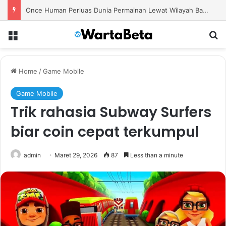
Once Human Perluas Dunia Permainan Lewat Wilayah Baru dan Petualangan Survival yang Menantang
Menu
S
Home
/
Game Mobile
Game Mobile
Trik rahasia Subway Surfers
biar coin cepat terkumpul
admin
Maret 29, 2026
87
Less than a minute