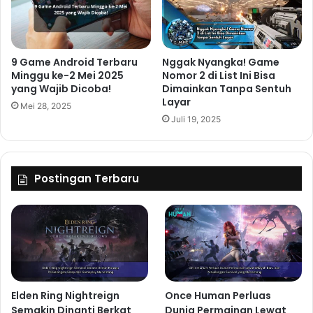
9 Game Android Terbaru
Nggak Nyangka! Game
Minggu ke-2 Mei 2025
Nomor 2 di List Ini Bisa
yang Wajib Dicoba!
Dimainkan Tanpa Sentuh
Layar
Mei 28, 2025
Juli 19, 2025
Postingan Terbaru
Elden Ring Nightreign
Once Human Perluas
Semakin Dinanti Berkat
Dunia Permainan Lewat