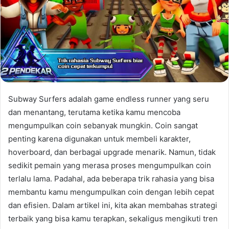
Subway Surfers adalah game endless runner yang seru
dan menantang, terutama ketika kamu mencoba
mengumpulkan coin sebanyak mungkin. Coin sangat
penting karena digunakan untuk membeli karakter,
hoverboard, dan berbagai upgrade menarik. Namun, tidak
sedikit pemain yang merasa proses mengumpulkan coin
terlalu lama. Padahal, ada beberapa trik rahasia yang bisa
membantu kamu mengumpulkan coin dengan lebih cepat
dan efisien. Dalam artikel ini, kita akan membahas strategi
terbaik yang bisa kamu terapkan, sekaligus mengikuti tren