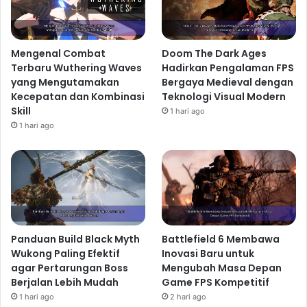
Mengenal Combat
Doom The Dark Ages
Terbaru Wuthering Waves
Hadirkan Pengalaman FPS
yang Mengutamakan
Bergaya Medieval dengan
Kecepatan dan Kombinasi
Teknologi Visual Modern
Skill
1 hari ago
1 hari ago
Panduan Build Black Myth
Battlefield 6 Membawa
Wukong Paling Efektif
Inovasi Baru untuk
agar Pertarungan Boss
Mengubah Masa Depan
Berjalan Lebih Mudah
Game FPS Kompetitif
1 hari ago
2 hari ago