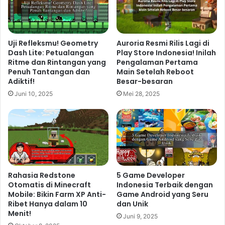
Uji Refleksmu! Geometry
Auroria Resmi Rilis Lagi di
Dash Lite: Petualangan
Play Store Indonesia! Inilah
Ritme dan Rintangan yang
Pengalaman Pertama
Penuh Tantangan dan
Main Setelah Reboot
Adiktif!
Besar-besaran
Juni 10, 2025
Mei 28, 2025
Rahasia Redstone
5 Game Developer
Otomatis di Minecraft
Indonesia Terbaik dengan
Mobile: Bikin Farm XP Anti-
Game Android yang Seru
Ribet Hanya dalam 10
dan Unik
Menit!
Juni 9, 2025