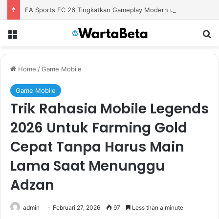
EA Sports FC 26 Tingkatkan Gameplay Modern untuk Pengalaman Sepak Bola yang Lebih Autentik
Menu
S
Home
/
Game Mobile
Game Mobile
Trik Rahasia Mobile Legends
2026 Untuk Farming Gold
Cepat Tanpa Harus Main
Lama Saat Menunggu
Adzan
admin
Februari 27, 2026
97
Less than a minute