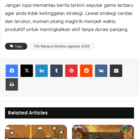
Jangan lupa memantau berita terkini seputar game terbaru
agar anda tidak ketinggalan strategi. Lewat strategi cerdas
dan terukur, momen jelang maghrib menjadi waktu
produktif untuk meningkatkan skill tanpa durasi panjang.
Tags
Trik Rahasia Mobile Legends 2026
LinkedIn
Tumblr
Pinterest
Reddit
VKontakte
Share via Email
Print
Related Articles