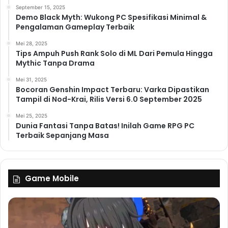
September 15, 2025
Demo Black Myth: Wukong PC Spesifikasi Minimal &
Pengalaman Gameplay Terbaik
Mei 28, 2025
Tips Ampuh Push Rank Solo di ML Dari Pemula Hingga
Mythic Tanpa Drama
Mei 31, 2025
Bocoran Genshin Impact Terbaru: Varka Dipastikan
Tampil di Nod-Krai, Rilis Versi 6.0 September 2025
Mei 25, 2025
Dunia Fantasi Tanpa Batas! Inilah Game RPG PC
Terbaik Sepanjang Masa
Game Mobile