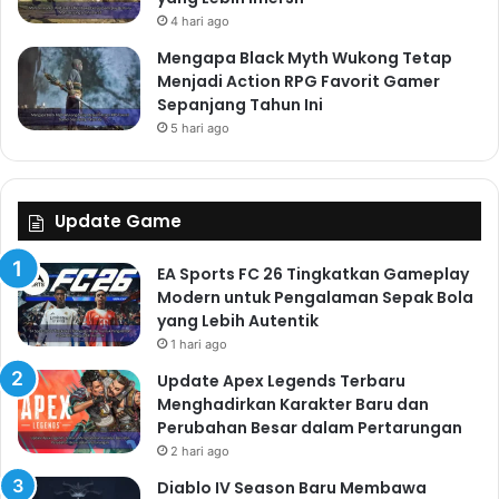
4 hari ago
Mengapa Black Myth Wukong Tetap
Menjadi Action RPG Favorit Gamer
Sepanjang Tahun Ini
5 hari ago
Update Game
EA Sports FC 26 Tingkatkan Gameplay
Modern untuk Pengalaman Sepak Bola
yang Lebih Autentik
1 hari ago
Update Apex Legends Terbaru
Menghadirkan Karakter Baru dan
Perubahan Besar dalam Pertarungan
2 hari ago
Diablo IV Season Baru Membawa