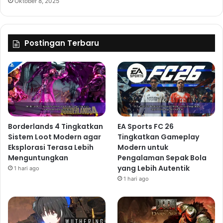
Oktober 8, 2025
Postingan Terbaru
Borderlands 4 Tingkatkan
EA Sports FC 26
Sistem Loot Modern agar
Tingkatkan Gameplay
Eksplorasi Terasa Lebih
Modern untuk
Menguntungkan
Pengalaman Sepak Bola
yang Lebih Autentik
1 hari ago
1 hari ago