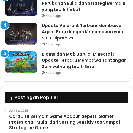
Perubahan Build dan Strategi Bermain
yang Lebih Efektif
3 hari ago
Update Valorant Terbaru Membawa
Agent Baru dengan Kemampuan yang
Sulit Diprediksi
4 hari ago
Biome dan Mob Baru di Minecraft
Update Terbaru Membawa Tantangan
Survival yang Lebih Seru
5 hari ago
Postingan Populer
Juni 12, 2025
Cara Jitu Bermain Game Apapun Seperti Gamer
Profesional: Mulai dari Setting Sensitivitas Sampai
Strategi In-Game