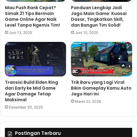
Mau Push Rank Cepat?
Panduan Lengkap Jadi
Simak 21 Tips Bermain
Jago Main Game: Kuasai
Game Online Agar Naik
Dasar, Tingkatkan Skill,
Level Tanpa Ngemis Tim!
dan Bangun Tim Solid!
Juni 13, 2025
Juni 10, 2025
Transisi Build Elden Ring
Trik Baru yang Lagi Viral
dari Early ke Mid Game
Bikin Gameplay Kamu Auto
Agar Damage Tetap
Jago Hari Ini
Maksimal
Maret 22, 2026
Desember 30, 2025
Postingan Terbaru