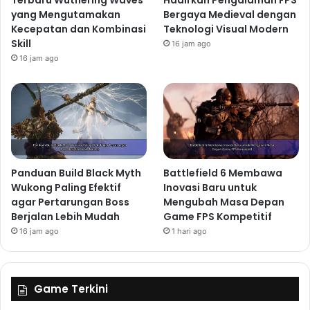
yang Mengutamakan
Bergaya Medieval dengan
Kecepatan dan Kombinasi
Teknologi Visual Modern
Skill
16 jam ago
16 jam ago
Panduan Build Black Myth
Battlefield 6 Membawa
Wukong Paling Efektif
Inovasi Baru untuk
agar Pertarungan Boss
Mengubah Masa Depan
Berjalan Lebih Mudah
Game FPS Kompetitif
16 jam ago
1 hari ago
Game Terkini