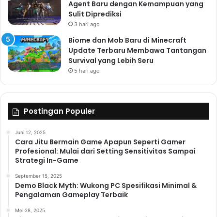
Agent Baru dengan Kemampuan yang
Sulit Diprediksi
3 hari ago
Biome dan Mob Baru di Minecraft
Update Terbaru Membawa Tantangan
Survival yang Lebih Seru
5 hari ago
Postingan Populer
Juni 12, 2025
Cara Jitu Bermain Game Apapun Seperti Gamer
Profesional: Mulai dari Setting Sensitivitas Sampai
Strategi In-Game
September 15, 2025
Demo Black Myth: Wukong PC Spesifikasi Minimal &
Pengalaman Gameplay Terbaik
Mei 28, 2025