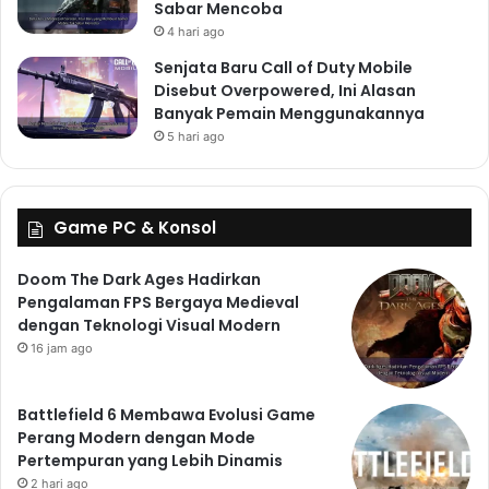
Sabar Mencoba
4 hari ago
Senjata Baru Call of Duty Mobile
Disebut Overpowered, Ini Alasan
Banyak Pemain Menggunakannya
5 hari ago
Game PC & Konsol
Doom The Dark Ages Hadirkan
Pengalaman FPS Bergaya Medieval
dengan Teknologi Visual Modern
16 jam ago
Battlefield 6 Membawa Evolusi Game
Perang Modern dengan Mode
Pertempuran yang Lebih Dinamis
2 hari ago