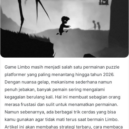
Game Limbo masih menjadi salah satu permainan puzzle
platformer yang paling menantang hingga tahun 2026.
Dengan nuansa gelap, mekanisme sederhana namun
penuh jebakan, banyak pemain sering mengalami
kegagalan berulang kali. Hal ini membuat sebagian orang
merasa frustasi dan sulit untuk menamatkan permainan.
Namun sebenarnya, ada berbagai trik cerdas yang bisa
kamu gunakan agar tidak mati terus saat bermain Limbo.
Artikel ini akan membahas strategi terbaru, cara membaca