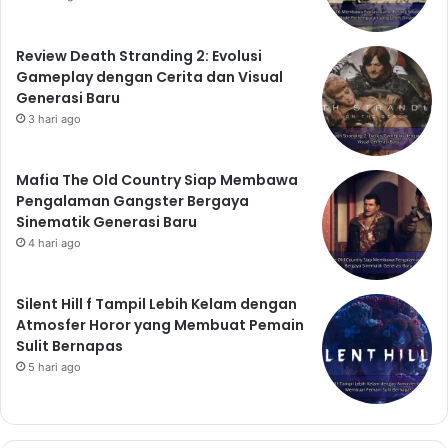
Review Death Stranding 2: Evolusi
Gameplay dengan Cerita dan Visual
Generasi Baru
3 hari ago
Mafia The Old Country Siap Membawa
Pengalaman Gangster Bergaya
Sinematik Generasi Baru
4 hari ago
Silent Hill f Tampil Lebih Kelam dengan
Atmosfer Horor yang Membuat Pemain
Sulit Bernapas
5 hari ago