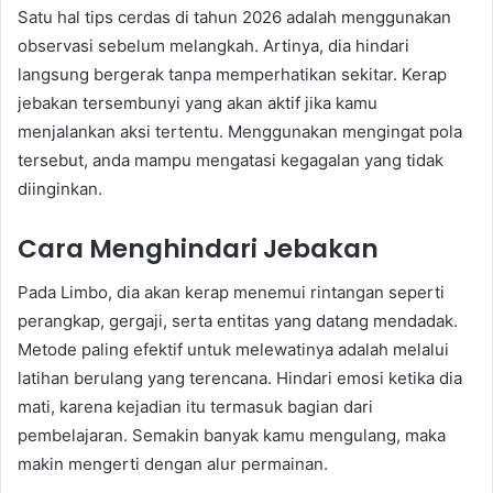
Satu hal tips cerdas di tahun 2026 adalah menggunakan
observasi sebelum melangkah. Artinya, dia hindari
langsung bergerak tanpa memperhatikan sekitar. Kerap
jebakan tersembunyi yang akan aktif jika kamu
menjalankan aksi tertentu. Menggunakan mengingat pola
tersebut, anda mampu mengatasi kegagalan yang tidak
diinginkan.
Cara Menghindari Jebakan
Pada Limbo, dia akan kerap menemui rintangan seperti
perangkap, gergaji, serta entitas yang datang mendadak.
Metode paling efektif untuk melewatinya adalah melalui
latihan berulang yang terencana. Hindari emosi ketika dia
mati, karena kejadian itu termasuk bagian dari
pembelajaran. Semakin banyak kamu mengulang, maka
makin mengerti dengan alur permainan.