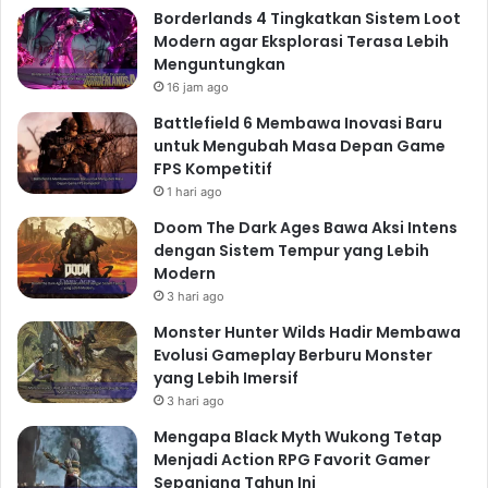
Borderlands 4 Tingkatkan Sistem Loot
Modern agar Eksplorasi Terasa Lebih
Menguntungkan
16 jam ago
Battlefield 6 Membawa Inovasi Baru
untuk Mengubah Masa Depan Game
FPS Kompetitif
1 hari ago
Doom The Dark Ages Bawa Aksi Intens
dengan Sistem Tempur yang Lebih
Modern
3 hari ago
Monster Hunter Wilds Hadir Membawa
Evolusi Gameplay Berburu Monster
yang Lebih Imersif
3 hari ago
Mengapa Black Myth Wukong Tetap
Menjadi Action RPG Favorit Gamer
Sepanjang Tahun Ini