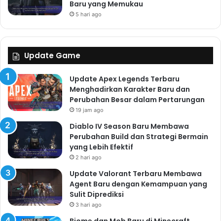
Baru yang Memukau
5 hari ago
Update Game
Update Apex Legends Terbaru
Menghadirkan Karakter Baru dan
Perubahan Besar dalam Pertarungan
19 jam ago
Diablo IV Season Baru Membawa
Perubahan Build dan Strategi Bermain
yang Lebih Efektif
2 hari ago
Update Valorant Terbaru Membawa
Agent Baru dengan Kemampuan yang
Sulit Diprediksi
3 hari ago
Biome dan Mob Baru di Minecraft