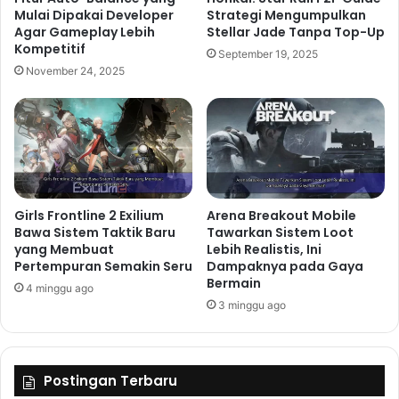
Mulai Dipakai Developer
Strategi Mengumpulkan
Agar Gameplay Lebih
Stellar Jade Tanpa Top-Up
Kompetitif
September 19, 2025
November 24, 2025
Girls Frontline 2 Exilium
Arena Breakout Mobile
Bawa Sistem Taktik Baru
Tawarkan Sistem Loot
yang Membuat
Lebih Realistis, Ini
Pertempuran Semakin Seru
Dampaknya pada Gaya
Bermain
4 minggu ago
3 minggu ago
Postingan Terbaru