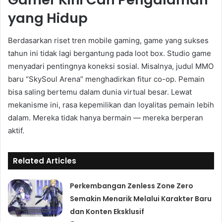
yang Hidup
Berdasarkan riset tren mobile gaming, game yang sukses
tahun ini tidak lagi bergantung pada loot box. Studio game
menyadari pentingnya koneksi sosial. Misalnya, judul MMO
baru “SkySoul Arena” menghadirkan fitur co-op. Pemain
bisa saling bertemu dalam dunia virtual besar. Lewat
mekanisme ini, rasa kepemilikan dan loyalitas pemain lebih
dalam. Mereka tidak hanya bermain — mereka berperan
aktif.
Related Articles
Perkembangan Zenless Zone Zero
Semakin Menarik Melalui Karakter Baru
dan Konten Eksklusif