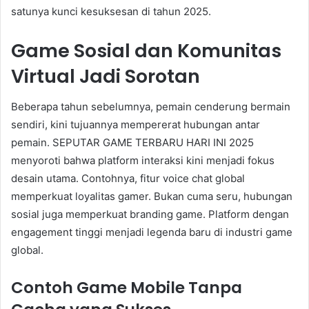
satunya kunci kesuksesan di tahun 2025.
Game Sosial dan Komunitas
Virtual Jadi Sorotan
Beberapa tahun sebelumnya, pemain cenderung bermain
sendiri, kini tujuannya mempererat hubungan antar
pemain. SEPUTAR GAME TERBARU HARI INI 2025
menyoroti bahwa platform interaksi kini menjadi fokus
desain utama. Contohnya, fitur voice chat global
memperkuat loyalitas gamer. Bukan cuma seru, hubungan
sosial juga memperkuat branding game. Platform dengan
engagement tinggi menjadi legenda baru di industri game
global.
Contoh Game Mobile Tanpa