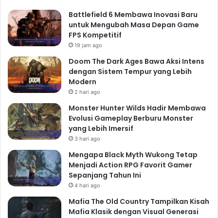
Battlefield 6 Membawa Inovasi Baru
untuk Mengubah Masa Depan Game
FPS Kompetitif
19 jam ago
Doom The Dark Ages Bawa Aksi Intens
dengan Sistem Tempur yang Lebih
Modern
2 hari ago
Monster Hunter Wilds Hadir Membawa
Evolusi Gameplay Berburu Monster
yang Lebih Imersif
3 hari ago
Mengapa Black Myth Wukong Tetap
Menjadi Action RPG Favorit Gamer
Sepanjang Tahun Ini
4 hari ago
Mafia The Old Country Tampilkan Kisah
Mafia Klasik dengan Visual Generasi