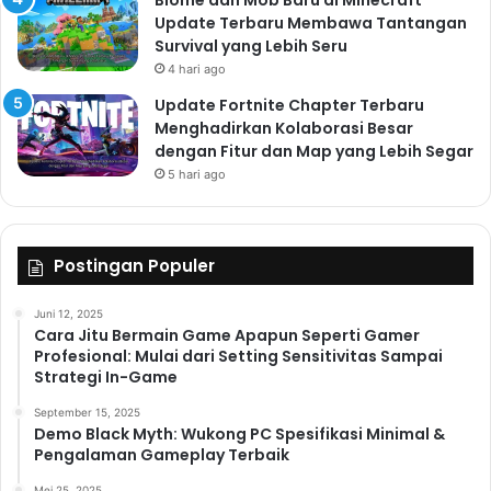
Update Terbaru Membawa Tantangan
Survival yang Lebih Seru
4 hari ago
Update Fortnite Chapter Terbaru
Menghadirkan Kolaborasi Besar
dengan Fitur dan Map yang Lebih Segar
5 hari ago
Postingan Populer
Juni 12, 2025
Cara Jitu Bermain Game Apapun Seperti Gamer
Profesional: Mulai dari Setting Sensitivitas Sampai
Strategi In-Game
September 15, 2025
Demo Black Myth: Wukong PC Spesifikasi Minimal &
Pengalaman Gameplay Terbaik
Mei 25, 2025