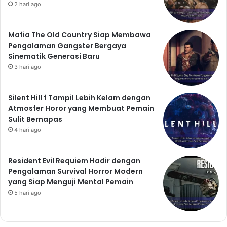
2 hari ago
Mafia The Old Country Siap Membawa
Pengalaman Gangster Bergaya
Sinematik Generasi Baru
3 hari ago
Silent Hill f Tampil Lebih Kelam dengan
Atmosfer Horor yang Membuat Pemain
Sulit Bernapas
4 hari ago
Resident Evil Requiem Hadir dengan
Pengalaman Survival Horror Modern
yang Siap Menguji Mental Pemain
5 hari ago