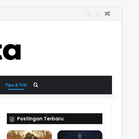
Random Arti
ktif
Search for
Tips & Trik
Postingan Terbaru