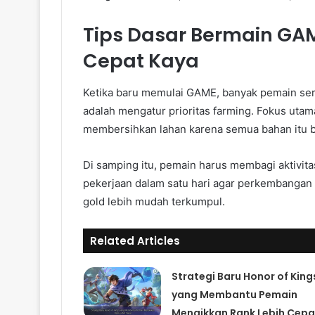
Tips Dasar Bermain GA
Cepat Kaya
Ketika baru memulai GAME, banyak pemain ser
adalah mengatur prioritas farming. Fokus utam
membersihkan lahan karena semua bahan itu 
Di samping itu, pemain harus membagi aktivi
pekerjaan dalam satu hari agar perkembangan
gold lebih mudah terkumpul.
Related Articles
Strategi Baru Honor of King
yang Membantu Pemain
Menaikkan Rank Lebih Cepa