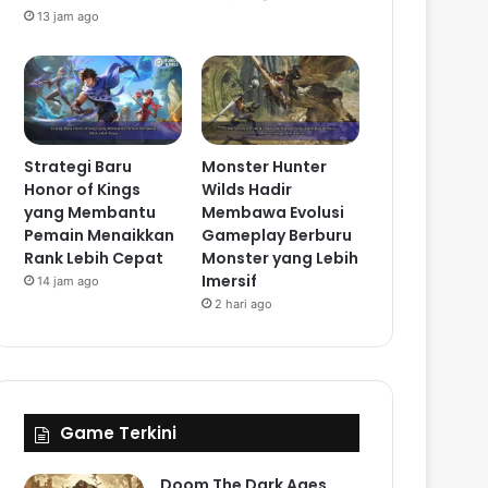
13 jam ago
Strategi Baru
Monster Hunter
Honor of Kings
Wilds Hadir
yang Membantu
Membawa Evolusi
Pemain Menaikkan
Gameplay Berburu
Rank Lebih Cepat
Monster yang Lebih
Imersif
14 jam ago
2 hari ago
Game Terkini
Doom The Dark Ages