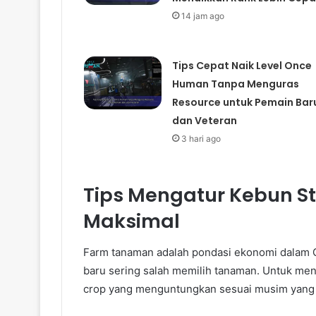
14 jam ago
Tips Cepat Naik Level Once
Human Tanpa Menguras
Resource untuk Pemain Bar
dan Veteran
3 hari ago
Tips Mengatur Kebun St
Maksimal
Farm tanaman adalah pondasi ekonomi dalam G
baru sering salah memilih tanaman. Untuk men
crop yang menguntungkan sesuai musim yang 