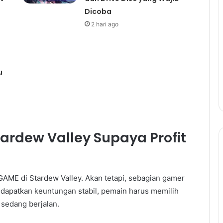
Dicoba
2 hari ago
u
ardew Valley Supaya Profit
AME di Stardew Valley. Akan tetapi, sebagian gamer
dapatkan keuntungan stabil, pemain harus memilih
sedang berjalan.