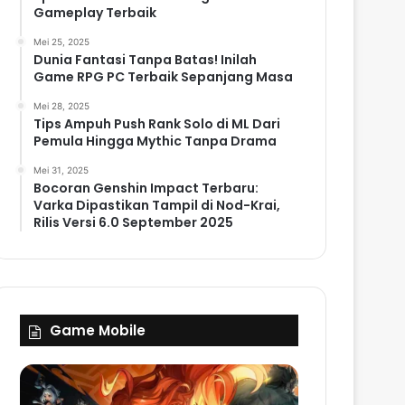
Gameplay Terbaik
Mei 25, 2025
Dunia Fantasi Tanpa Batas! Inilah
Game RPG PC Terbaik Sepanjang Masa
Mei 28, 2025
Tips Ampuh Push Rank Solo di ML Dari
Pemula Hingga Mythic Tanpa Drama
Mei 31, 2025
Bocoran Genshin Impact Terbaru:
Varka Dipastikan Tampil di Nod-Krai,
Rilis Versi 6.0 September 2025
Game Mobile