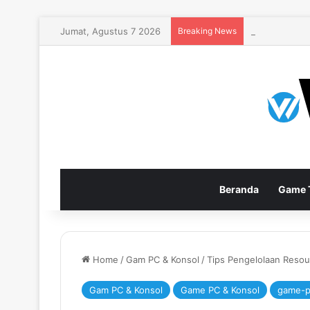
Jumat, Agustus 7 2026
Breaking News
Diablo IV Sea
Beranda
Game T
Home
/
Gam PC & Konsol
/
Tips Pengelolaan Resou
Gam PC & Konsol
Game PC & Konsol
game-p