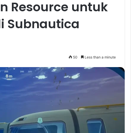
an Resource untuk
di Subnautica
50
Less than a minute