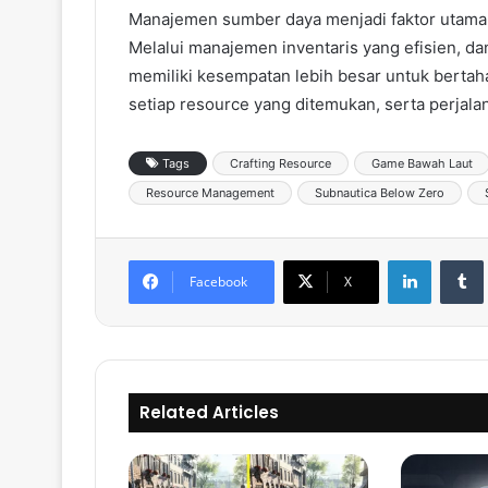
Manajemen sumber daya menjadi faktor utama
Melalui manajemen inventaris yang efisien, d
memiliki kesempatan lebih besar untuk bertah
setiap resource yang ditemukan, serta perjalana
Tags
Crafting Resource
Game Bawah Laut
Resource Management
Subnautica Below Zero
LinkedIn
Tumb
Facebook
X
Related Articles