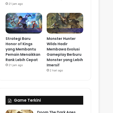
21 jam ago
Strategi Baru
Monster Hunter
Honor of Kings
Wilds Hadir
yang Membantu
Membawa Evolusi
Pemain Menaikkan
Gameplay Berburu
Rank Lebih Cepat
Monster yang Lebih
Imersif
21 jam ago
2 hari ago
Game Terkini
Doom The Dark Ages