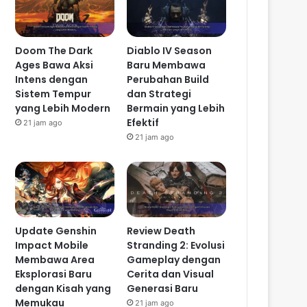
Doom The Dark
Diablo IV Season
Ages Bawa Aksi
Baru Membawa
Intens dengan
Perubahan Build
Sistem Tempur
dan Strategi
yang Lebih Modern
Bermain yang Lebih
Efektif
21 jam ago
21 jam ago
Update Genshin
Review Death
Impact Mobile
Stranding 2: Evolusi
Membawa Area
Gameplay dengan
Eksplorasi Baru
Cerita dan Visual
dengan Kisah yang
Generasi Baru
Memukau
21 jam ago