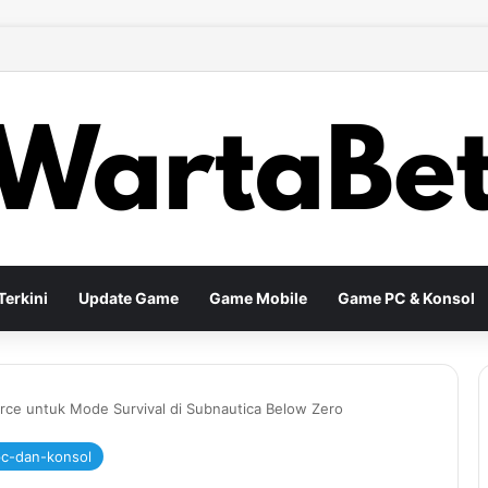
son Baru Membawa Perubahan Build dan Strategi Bermain yang Lebih Efe
erkini
Update Game
Game Mobile
Game PC & Konsol
rce untuk Mode Survival di Subnautica Below Zero
c-dan-konsol