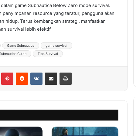
 dalam game Subnautica Below Zero mode survival.
an penyimpanan resource yang teratur, pengguna akan
an hidup. Terus kembangkan strategi, manfaatkan
n survival lebih efektif.
Game Subnautica
game survival
Subnautica Guide
Tips Survival
lr
Pinterest
Reddit
VKontakte
Share via Email
Print