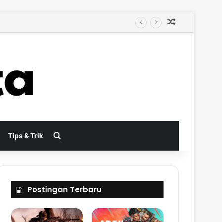
Random Arti
am Pertarungan
Search for
Tips & Trik
Postingan Terbaru