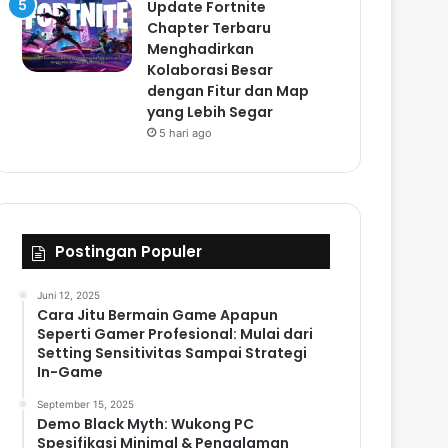
Update Fortnite
Chapter Terbaru
Menghadirkan
Kolaborasi Besar
dengan Fitur dan Map
yang Lebih Segar
5 hari ago
Postingan Populer
Juni 12, 2025
Cara Jitu Bermain Game Apapun
Seperti Gamer Profesional: Mulai dari
Setting Sensitivitas Sampai Strategi
In-Game
September 15, 2025
Demo Black Myth: Wukong PC
Spesifikasi Minimal & Pengalaman