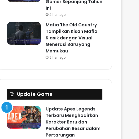
Gamer Sepanjang Tahun
Ini
4 hari ago
Mafia The Old Country
Tampilkan Kisah Mafia
Klasik dengan Visual
Generasi Baru yang
Memukau
5 hari ago
Update Game
Update Apex Legends
Terbaru Menghadirkan
Karakter Baru dan
Perubahan Besar dalam
Pertarungan