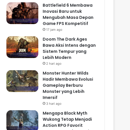
Battlefield 6 Membawa
Inovasi Baru untuk
Mengubah Masa Depan
Game FPS Kompetitif
17 jam ago
Doom The Dark Ages
Bawa Aksi Intens dengan
Sistem Tempur yang
Lebih Modern
2 hari ago
Monster Hunter Wilds
Hadir Membawa Evolusi
Gameplay Berburu
Monster yang Lebih
Imersif
3 hari ago
Mengapa Black Myth
Wukong Tetap Menjadi
Action RPG Favorit