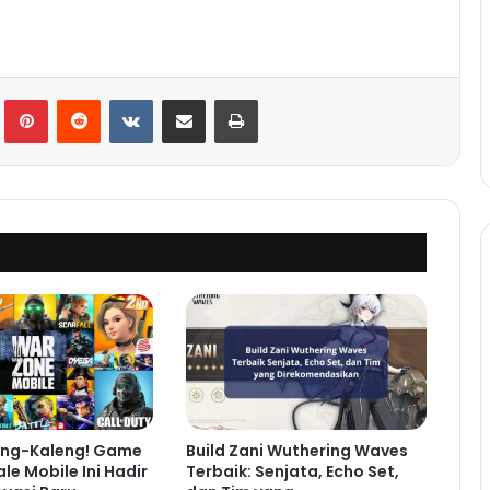
lr
Pinterest
Reddit
VKontakte
Share via Email
Print
eng-Kaleng! Game
Build Zani Wuthering Waves
le Mobile Ini Hadir
Terbaik: Senjata, Echo Set,