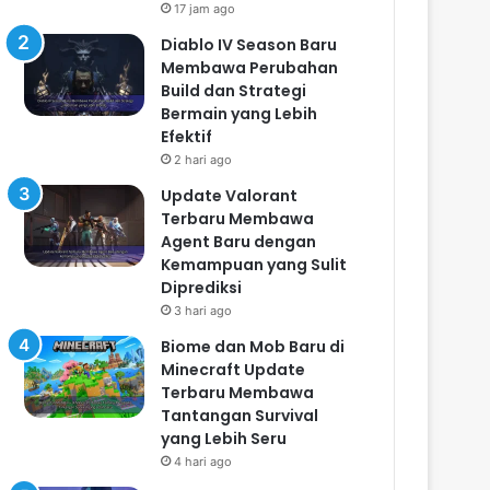
17 jam ago
Diablo IV Season Baru
Membawa Perubahan
Build dan Strategi
Bermain yang Lebih
Efektif
2 hari ago
Update Valorant
Terbaru Membawa
Agent Baru dengan
Kemampuan yang Sulit
Diprediksi
3 hari ago
Biome dan Mob Baru di
Minecraft Update
Terbaru Membawa
Tantangan Survival
yang Lebih Seru
4 hari ago