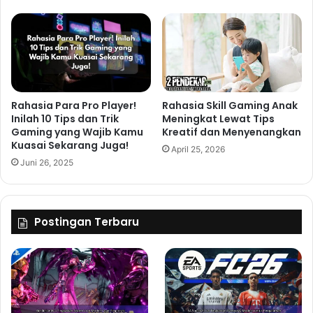
Rahasia Para Pro Player!
Rahasia Skill Gaming Anak
Inilah 10 Tips dan Trik
Meningkat Lewat Tips
Gaming yang Wajib Kamu
Kreatif dan Menyenangkan
Kuasai Sekarang Juga!
April 25, 2026
Juni 26, 2025
Postingan Terbaru