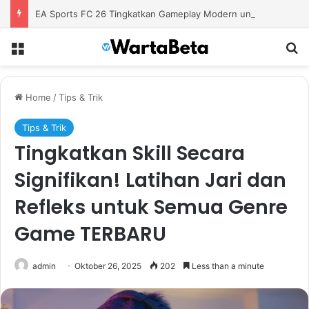
EA Sports FC 26 Tingkatkan Gameplay Modern untuk Pengalaman Sepak Bola yang Lebih Autentik
Menu
S
Home
/
Tips & Trik
Tips & Trik
Tingkatkan Skill Secara
Signifikan! Latihan Jari dan
Refleks untuk Semua Genre
Game TERBARU
admin
Oktober 26, 2025
202
Less than a minute