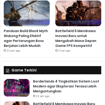
Panduan Build Black Myth
Battlefield 6 Membawa
Wukong Paling Efektif
Inovasi Baru untuk
agar Pertarungan Boss
Mengubah Masa Depan
Berjalan Lebih Mudah
Game FPS Kompetitif
23 jam ago
2 hari ago
Game Terkini
Borderlands 4 Tingkatkan Sistem Loot
Modern agar Eksplorasi Terasa Lebih
Menguntungkan
23 jam ago
Battlefield 6 Membawa Inovasi Baru