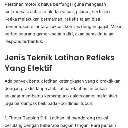
Pelatihan motorik halus berfungsi guna mengasah
sinkronisasi antara otak dan visual, pikiran, serta jari.
Ketika melakukan permainan, refleks tajam bisa
menentukan di antara sukses kontras dengan gagal. Makin
sering seorang gamer melatih diri, akan semakin tajam
respons terbentuk.
Jenis Teknik Latihan Refleks
Yang Efektif
Ada banyak bentuk latihan ketangkasan yang dipraktikkan
dengan praktis tanpa alat. Latihan-latihan ini bukan
sekadar membantu kemampuan dalam game, melainkan
juga berdampak baik pada koordinasi tubuh.
1. Finger Tapping Drill Latihan ini mendorong reaksi
berulang dengan beberapa bagian tangan. Para pemain