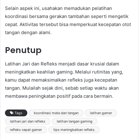
Selain aspek ini, usahakan memadukan pelatihan
koordinasi bersama gerakan tambahan seperti mengetik
cepat. Aktivitas tersebut bisa memperkuat kecepatan otot
tangan dengan alami.
Penutup
Latihan Jari dan Refleks menjadi dasar krusial dalam
meningkatkan keahlian gaming. Melalui rutinitas yang,
kamu dapat memaksimalkan refleks juga kecepatan
tangan. Mulailah sejak dini, sebab setiap waktu akan
membawa peningkatan positif pada cara bermain.
Tags
koordinasi mata dan tangan
latihan gamer
latihan jari dan refleks
latihan tangan gaming
refleks cepat gamer
tips meningkatkan refleks