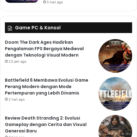
5 hari ago
Game PC & Konsol
Doom The Dark Ages Hadirkan
Pengalaman FPS Bergaya Medieval
dengan Teknologi Visual Modern
23 jam ago
Battlefield 6 Membawa Evolusi Game
Perang Modern dengan Mode
Pertempuran yang Lebih Dinamis
2 hari ago
Review Death Stranding 2: Evolusi
Gameplay dengan Cerita dan Visual
Generasi Baru