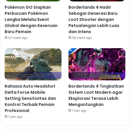
Pokémon GO Siapkan
Borderlands 4 Hadir
Perburuan Pokémon
Sebagai Generasi Baru
Langka Melalui Event
Loot Shooter dengan
Global dengan Keseruan
Petualangan Lebih Luas
Baru Pemain
dan Intens
57 menit ago
58 menit ago
Rahasia Auto Headshot
Borderlands 4 Tingkatkan
Delta Force Mobile:
Sistem Loot Modern agar
Setting Sensitivitas dan
Eksplorasi Terasa Lebih
Kontrol Terbaik Pemain
Menguntungkan
Profesional
1 hari ago
1 jam ago