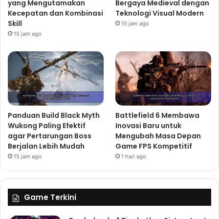
yang Mengutamakan
Bergaya Medieval dengan
Kecepatan dan Kombinasi
Teknologi Visual Modern
Skill
15 jam ago
15 jam ago
Panduan Build Black Myth
Battlefield 6 Membawa
Wukong Paling Efektif
Inovasi Baru untuk
agar Pertarungan Boss
Mengubah Masa Depan
Berjalan Lebih Mudah
Game FPS Kompetitif
15 jam ago
1 hari ago
Game Terkini