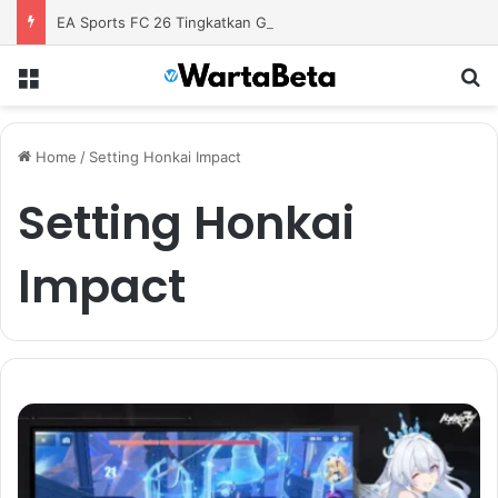
EA Sports FC 26 Tingkatkan Gameplay Modern untuk Pengalaman Sepak Bola yang Lebih Autentik
Menu
S
Home
/
Setting Honkai Impact
Setting Honkai
Impact