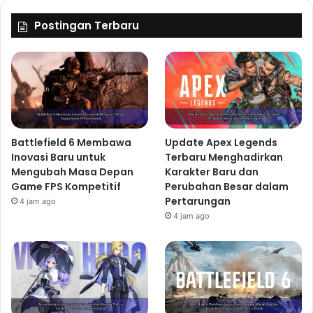
Postingan Terbaru
Battlefield 6 Membawa
Update Apex Legends
Inovasi Baru untuk
Terbaru Menghadirkan
Mengubah Masa Depan
Karakter Baru dan
Game FPS Kompetitif
Perubahan Besar dalam
Pertarungan
4 jam ago
4 jam ago