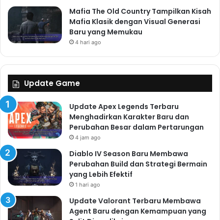
Mafia The Old Country Tampilkan Kisah
Mafia Klasik dengan Visual Generasi
Baru yang Memukau
4 hari ago
Update Game
Update Apex Legends Terbaru
Menghadirkan Karakter Baru dan
Perubahan Besar dalam Pertarungan
4 jam ago
Diablo IV Season Baru Membawa
Perubahan Build dan Strategi Bermain
yang Lebih Efektif
1 hari ago
Update Valorant Terbaru Membawa
Agent Baru dengan Kemampuan yang