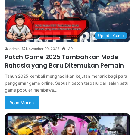
Update Game
admin
November 20, 2025
139
Patch Game 2025 Tambahkan Mode
Rahasia yang Baru Ditemukan Pemain
Tahun 2025 kembali menghadirkan kejutan menarik bagi para
penggemar game online. Sebuah patch terbaru dari salah satu
game populer membawa…
Read More »