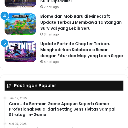
Sulit Diprediksi
2 hari ago
Biome dan Mob Baru di Minecraft
Update Terbaru Membawa Tantangan
Survival yang Lebih Seru
3 hari ago
Update Fortnite Chapter Terbaru
Menghadirkan Kolaborasi Besar
dengan Fitur dan Map yang Lebih Segar
4 hari ago
Postingan Populer
Juni 12, 2025
Cara Jitu Bermain Game Apapun Seperti Gamer
Profesional: Mulai dari Setting Sensitivitas Sampai
Strategi In-Game
Mei 25, 2025