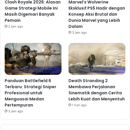
Clash Royale 2026: Alasan
Marvel’s Wolverine
Game Strategi Mobile Ini
Eksklusif PS5 Hadir dengan
Masih Digemari Banyak
Konsep Aksi Brutal dan
Pemain
Dunia Marvel yang Lebih
Dalam
2 jam ago
3 jam ago
Panduan Battlefield 6
Death Stranding 2
Terbaru: Strategi Sniper
Membawa Perjalanan
Profesional untuk
Sinematik dengan Cerita
Menguasai Medan
Lebih Kuat dan Menyentuh
Pertempuran
1 hari ago
3 jam ago