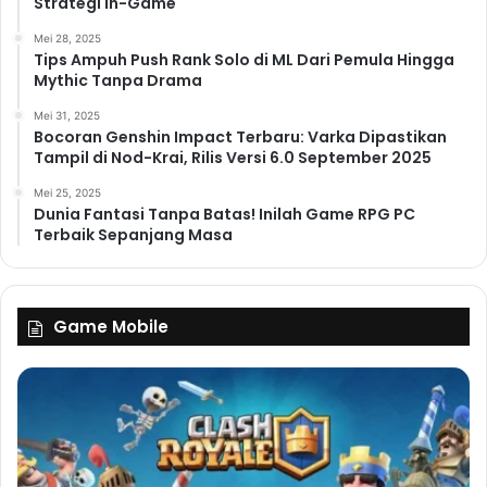
Strategi In-Game
Mei 28, 2025
Tips Ampuh Push Rank Solo di ML Dari Pemula Hingga
Mythic Tanpa Drama
Mei 31, 2025
Bocoran Genshin Impact Terbaru: Varka Dipastikan
Tampil di Nod-Krai, Rilis Versi 6.0 September 2025
Mei 25, 2025
Dunia Fantasi Tanpa Batas! Inilah Game RPG PC
Terbaik Sepanjang Masa
Game Mobile