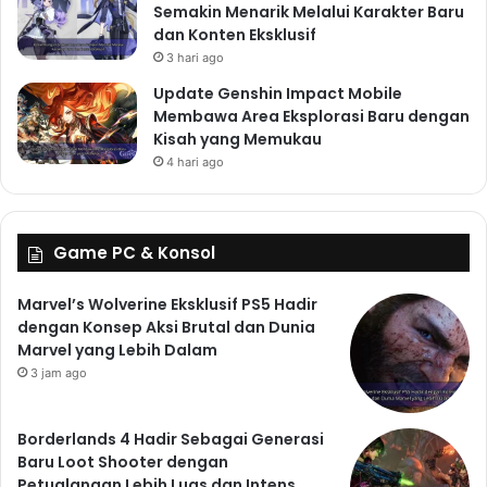
Semakin Menarik Melalui Karakter Baru
dan Konten Eksklusif
3 hari ago
Update Genshin Impact Mobile
Membawa Area Eksplorasi Baru dengan
Kisah yang Memukau
4 hari ago
Game PC & Konsol
Marvel’s Wolverine Eksklusif PS5 Hadir
dengan Konsep Aksi Brutal dan Dunia
Marvel yang Lebih Dalam
3 jam ago
Borderlands 4 Hadir Sebagai Generasi
Baru Loot Shooter dengan
Petualangan Lebih Luas dan Intens