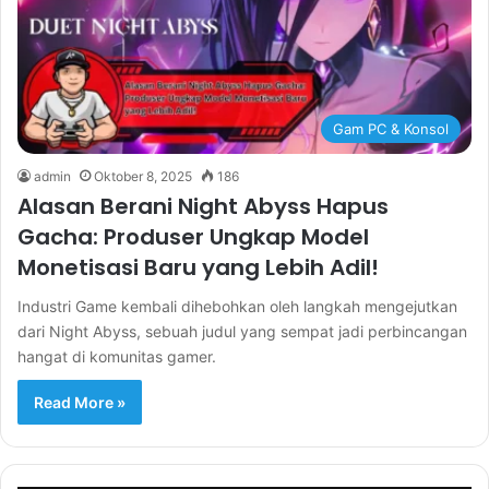
Gam PC & Konsol
admin
Oktober 8, 2025
186
Alasan Berani Night Abyss Hapus
Gacha: Produser Ungkap Model
Monetisasi Baru yang Lebih Adil!
Industri Game kembali dihebohkan oleh langkah mengejutkan
dari Night Abyss, sebuah judul yang sempat jadi perbincangan
hangat di komunitas gamer.
Read More »