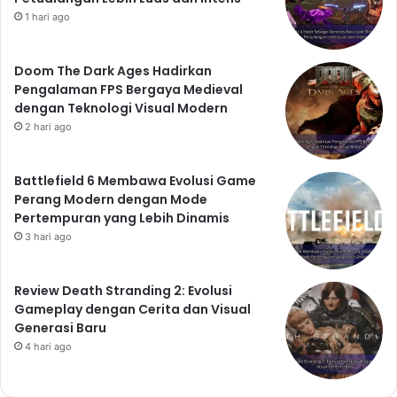
1 hari ago
Doom The Dark Ages Hadirkan
Pengalaman FPS Bergaya Medieval
dengan Teknologi Visual Modern
2 hari ago
Battlefield 6 Membawa Evolusi Game
Perang Modern dengan Mode
Pertempuran yang Lebih Dinamis
3 hari ago
Review Death Stranding 2: Evolusi
Gameplay dengan Cerita dan Visual
Generasi Baru
4 hari ago