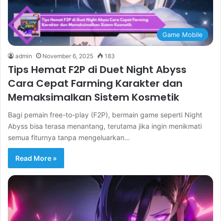
Game Mobile
admin
November 6, 2025
183
Tips Hemat F2P di Duet Night Abyss
Cara Cepat Farming Karakter dan
Memaksimalkan Sistem Kosmetik
Bagi pemain free-to-play (F2P), bermain game seperti Night
Abyss bisa terasa menantang, terutama jika ingin menikmati
semua fiturnya tanpa mengeluarkan…
Read More »