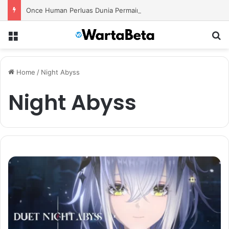
Once Human Perluas Dunia Permainan Lewat Wilayah Baru dan Petualangan Survival yang Menantang
Menu
S
Home
/
Night Abyss
Night Abyss