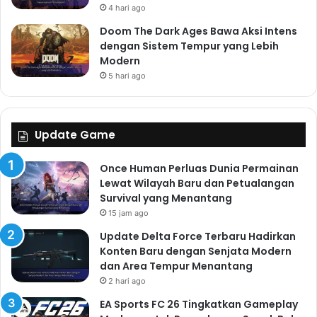
4 hari ago
Doom The Dark Ages Bawa Aksi Intens
dengan Sistem Tempur yang Lebih
Modern
5 hari ago
Update Game
Once Human Perluas Dunia Permainan
Lewat Wilayah Baru dan Petualangan
Survival yang Menantang
15 jam ago
Update Delta Force Terbaru Hadirkan
Konten Baru dengan Senjata Modern
dan Area Tempur Menantang
2 hari ago
EA Sports FC 26 Tingkatkan Gameplay