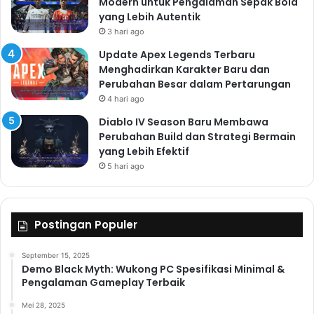
Modern untuk Pengalaman Sepak Bola
yang Lebih Autentik
3 hari ago
Update Apex Legends Terbaru
Menghadirkan Karakter Baru dan
Perubahan Besar dalam Pertarungan
4 hari ago
Diablo IV Season Baru Membawa
Perubahan Build dan Strategi Bermain
yang Lebih Efektif
5 hari ago
Postingan Populer
September 15, 2025
Demo Black Myth: Wukong PC Spesifikasi Minimal &
Pengalaman Gameplay Terbaik
Mei 28, 2025