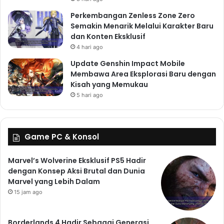
Perkembangan Zenless Zone Zero
Semakin Menarik Melalui Karakter Baru
dan Konten Eksklusif
4 hari ago
Update Genshin Impact Mobile
Membawa Area Eksplorasi Baru dengan
Kisah yang Memukau
5 hari ago
Game PC & Konsol
Marvel’s Wolverine Eksklusif PS5 Hadir
dengan Konsep Aksi Brutal dan Dunia
Marvel yang Lebih Dalam
15 jam ago
Borderlands 4 Hadir Sebagai Generasi