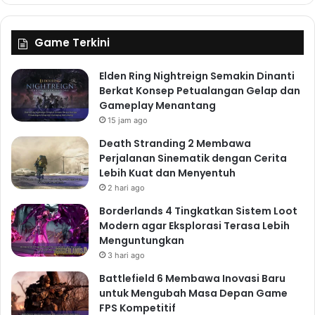
Game Terkini
Elden Ring Nightreign Semakin Dinanti
Berkat Konsep Petualangan Gelap dan
Gameplay Menantang
15 jam ago
Death Stranding 2 Membawa
Perjalanan Sinematik dengan Cerita
Lebih Kuat dan Menyentuh
2 hari ago
Borderlands 4 Tingkatkan Sistem Loot
Modern agar Eksplorasi Terasa Lebih
Menguntungkan
3 hari ago
Battlefield 6 Membawa Inovasi Baru
untuk Mengubah Masa Depan Game
FPS Kompetitif