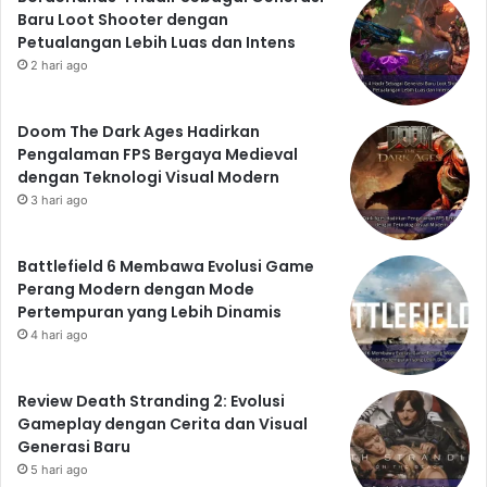
Baru Loot Shooter dengan
Petualangan Lebih Luas dan Intens
2 hari ago
Doom The Dark Ages Hadirkan
Pengalaman FPS Bergaya Medieval
dengan Teknologi Visual Modern
3 hari ago
Battlefield 6 Membawa Evolusi Game
Perang Modern dengan Mode
Pertempuran yang Lebih Dinamis
4 hari ago
Review Death Stranding 2: Evolusi
Gameplay dengan Cerita dan Visual
Generasi Baru
5 hari ago