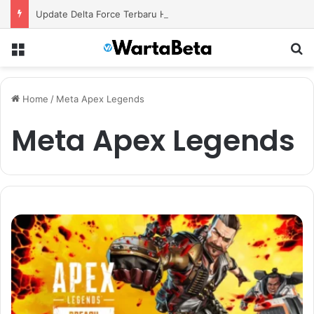
Update Delta Force Terbaru Hadirkan Konten Baru dengan Senjata Modern dan Area Tempur Menantang
Menu
S
Home
/
Meta Apex Legends
Meta Apex Legends