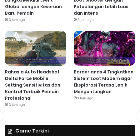
Langka Melalui Event
Loot Shooter dengan
Global dengan Keseruan
Petualangan Lebih Luas
Baru Pemain
dan Intens
3 jam ago
3 jam ago
Rahasia Auto Headshot
Borderlands 4 Tingkatkan
Delta Force Mobile:
Sistem Loot Modern agar
Setting Sensitivitas dan
Eksplorasi Terasa Lebih
Kontrol Terbaik Pemain
Menguntungkan
Profesional
1 hari ago
3 jam ago
Game Terkini