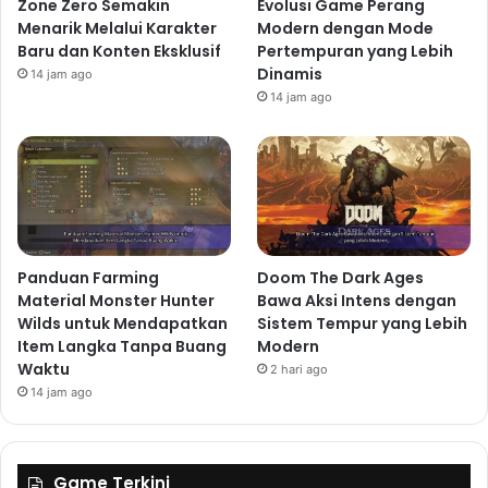
Zone Zero Semakin
Evolusi Game Perang
Menarik Melalui Karakter
Modern dengan Mode
Baru dan Konten Eksklusif
Pertempuran yang Lebih
Dinamis
14 jam ago
14 jam ago
Panduan Farming
Doom The Dark Ages
Material Monster Hunter
Bawa Aksi Intens dengan
Wilds untuk Mendapatkan
Sistem Tempur yang Lebih
Item Langka Tanpa Buang
Modern
Waktu
2 hari ago
14 jam ago
Game Terkini