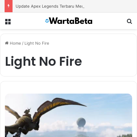
Update Apex Legends Terbaru Menghadirkan Karakter Baru dan Perubahan Besar dalam Pertarungan
Menu
S
Home
/
Light No Fire
Light No Fire