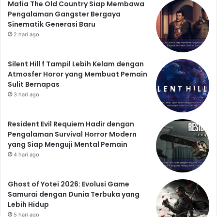
Mafia The Old Country Siap Membawa
Pengalaman Gangster Bergaya
Sinematik Generasi Baru
2 hari ago
Silent Hill f Tampil Lebih Kelam dengan
Atmosfer Horor yang Membuat Pemain
Sulit Bernapas
3 hari ago
Resident Evil Requiem Hadir dengan
Pengalaman Survival Horror Modern
yang Siap Menguji Mental Pemain
4 hari ago
Ghost of Yotei 2026: Evolusi Game
Samurai dengan Dunia Terbuka yang
Lebih Hidup
5 hari ago