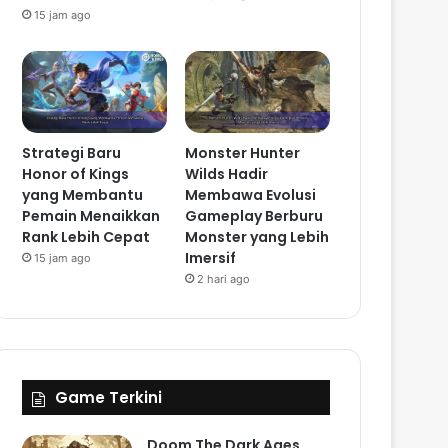
15 jam ago
Strategi Baru
Monster Hunter
Honor of Kings
Wilds Hadir
yang Membantu
Membawa Evolusi
Pemain Menaikkan
Gameplay Berburu
Rank Lebih Cepat
Monster yang Lebih
Imersif
15 jam ago
2 hari ago
Game Terkini
Doom The Dark Ages