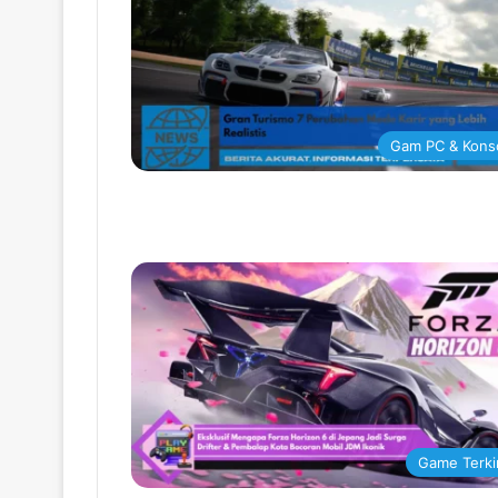
Gam PC & Kons
Game Terki