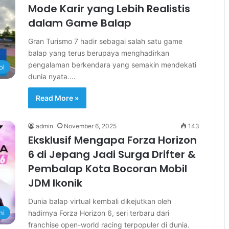
Mode Karir yang Lebih Realistis
dalam Game Balap
Gran Turismo 7 hadir sebagai salah satu game
balap yang terus berupaya menghadirkan
pengalaman berkendara yang semakin mendekati
ol
dunia nyata.…
Read More »
admin
November 6, 2025
143
Eksklusif Mengapa Forza Horizon
6 di Jepang Jadi Surga Drifter &
Pembalap Kota Bocoran Mobil
JDM Ikonik
Dunia balap virtual kembali dikejutkan oleh
hadirnya Forza Horizon 6, seri terbaru dari
ni
franchise open-world racing terpopuler di dunia.