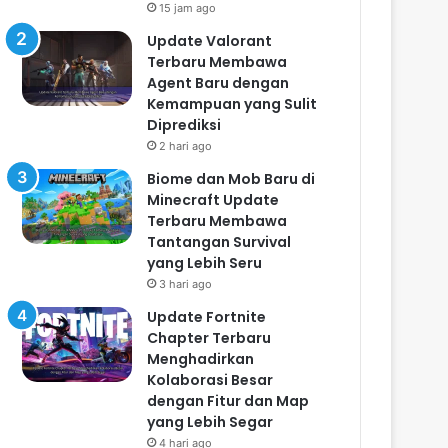
15 jam ago
Update Valorant
Terbaru Membawa
Agent Baru dengan
Kemampuan yang Sulit
Diprediksi
2 hari ago
Biome dan Mob Baru di
Minecraft Update
Terbaru Membawa
Tantangan Survival
yang Lebih Seru
3 hari ago
Update Fortnite
Chapter Terbaru
Menghadirkan
Kolaborasi Besar
dengan Fitur dan Map
yang Lebih Segar
4 hari ago