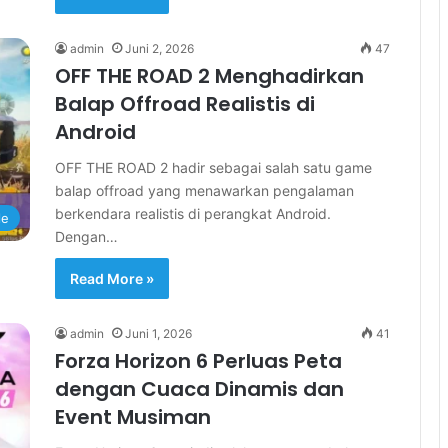
admin
Juni 2, 2026
47
OFF THE ROAD 2 Menghadirkan
Balap Offroad Realistis di
Android
OFF THE ROAD 2 hadir sebagai salah satu game
balap offroad yang menawarkan pengalaman
berkendara realistis di perangkat Android.
le
Dengan…
Read More »
admin
Juni 1, 2026
41
Forza Horizon 6 Perluas Peta
dengan Cuaca Dinamis dan
Event Musiman