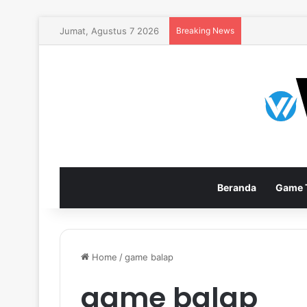
Jumat, Agustus 7 2026
Breaking News
Diablo IV Sea
Beranda
Game T
Home
/
game balap
game balap