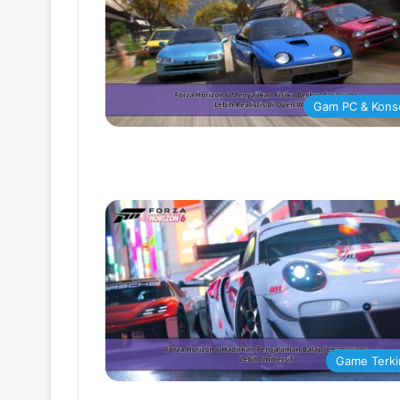
Gam PC & Kons
Game Terki