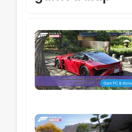
Gam PC & Kons