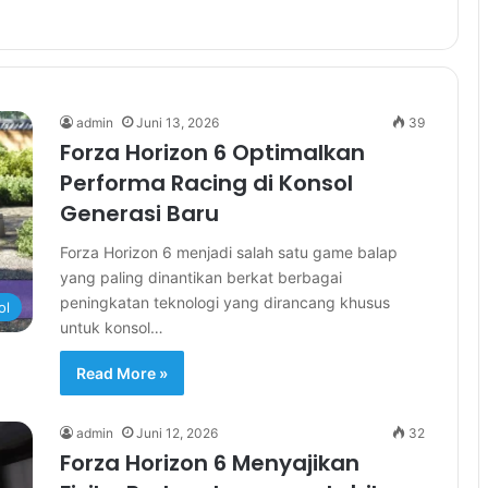
admin
Juni 13, 2026
39
Forza Horizon 6 Optimalkan
Performa Racing di Konsol
Generasi Baru
Forza Horizon 6 menjadi salah satu game balap
yang paling dinantikan berkat berbagai
peningkatan teknologi yang dirancang khusus
ol
untuk konsol…
Read More »
admin
Juni 12, 2026
32
Forza Horizon 6 Menyajikan