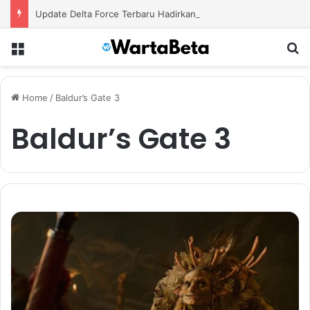
Update Delta Force Terbaru Hadirkan Konten Baru dengan Senjata Modern dan Area Tempur Menantang
Menu
S
Home
/
Baldur’s Gate 3
Baldur’s Gate 3