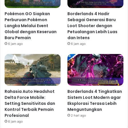
Pokémon GO Siapkan
Borderlands 4 Hadir
Perburuan Pokémon
Sebagai Generasi Baru
Langka Melalui Event
Loot Shooter dengan
Global dengan Keseruan
Petualangan Lebih Luas
Baru Pemain
dan Intens
6 jam ago
6 jam ago
Rahasia Auto Headshot
Borderlands 4 Tingkatkan
Delta Force Mobile:
Sistem Loot Modern agar
Setting Sensitivitas dan
Eksplorasi Terasa Lebih
Kontrol Terbaik Pemain
Menguntungkan
Profesional
2 hari ago
6 jam ago