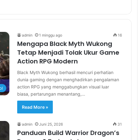
admin
1 minggu ago
16
Mengapa Black Myth Wukong
Tetap Menjadi Tolak Ukur Game
Action RPG Modern
Black Myth Wukong berhasil mencuri perhatian
dunia gaming dengan menghadirkan pengalaman
action RPG yang menggabungkan visual luar
ol
biasa, pertarungan menantang,…
Read More »
admin
Juni 25, 2026
31
Panduan Build Warrior Dragon’s