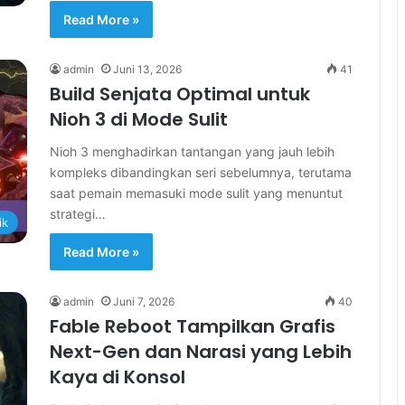
Read More »
admin
Juni 13, 2026
41
Build Senjata Optimal untuk
Nioh 3 di Mode Sulit
Nioh 3 menghadirkan tantangan yang jauh lebih
kompleks dibandingkan seri sebelumnya, terutama
saat pemain memasuki mode sulit yang menuntut
strategi…
ik
Read More »
admin
Juni 7, 2026
40
Fable Reboot Tampilkan Grafis
Next-Gen dan Narasi yang Lebih
Kaya di Konsol