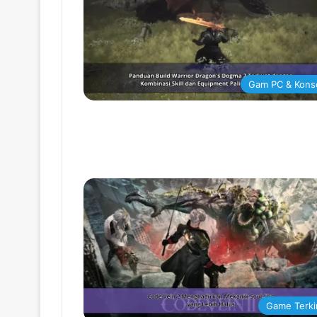
Gam PC & Kons
Game Terki