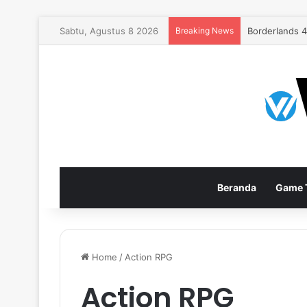
Sabtu, Agustus 8 2026
Breaking News
EA Sports FC
Beranda
Game T
Home
/
Action RPG
Action RPG