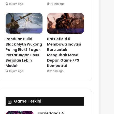
16 jam ago
16 jam ago
Panduan Build
Battlefield 6
Black Myth Wukong
Membawa Inovasi
Paling Efektif agar
Baru untuk
Pertarungan Boss
Mengubah Masa
Berjalan Lebih
Depan Game FPS
Mudah
Kompetitif
16 jam ago
2 hari ago
Game Terkini
Borderlands 4