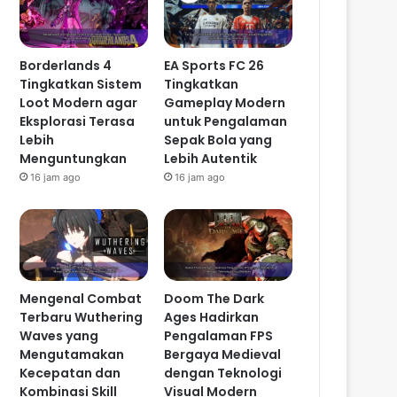
Borderlands 4
EA Sports FC 26
Tingkatkan Sistem
Tingkatkan
Loot Modern agar
Gameplay Modern
Eksplorasi Terasa
untuk Pengalaman
Lebih
Sepak Bola yang
Menguntungkan
Lebih Autentik
16 jam ago
16 jam ago
Mengenal Combat
Doom The Dark
Terbaru Wuthering
Ages Hadirkan
Waves yang
Pengalaman FPS
Mengutamakan
Bergaya Medieval
Kecepatan dan
dengan Teknologi
Kombinasi Skill
Visual Modern