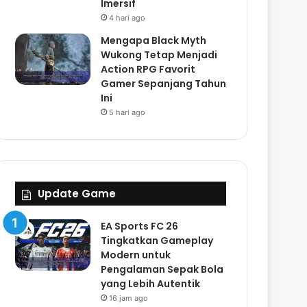
Imersif
4 hari ago
Mengapa Black Myth
Wukong Tetap Menjadi
Action RPG Favorit
Gamer Sepanjang Tahun
Ini
5 hari ago
Update Game
EA Sports FC 26
Tingkatkan Gameplay
Modern untuk
Pengalaman Sepak Bola
yang Lebih Autentik
16 jam ago