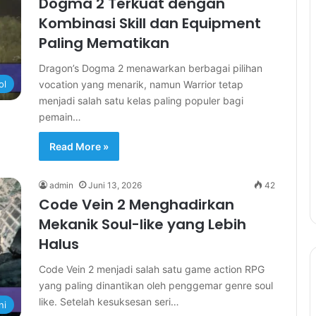
Dogma 2 Terkuat dengan
Kombinasi Skill dan Equipment
Paling Mematikan
Dragon’s Dogma 2 menawarkan berbagai pilihan
vocation yang menarik, namun Warrior tetap
ol
menjadi salah satu kelas paling populer bagi
pemain…
Read More »
admin
Juni 13, 2026
42
Code Vein 2 Menghadirkan
Mekanik Soul-like yang Lebih
Halus
Code Vein 2 menjadi salah satu game action RPG
yang paling dinantikan oleh penggemar genre soul
like. Setelah kesuksesan seri…
ni