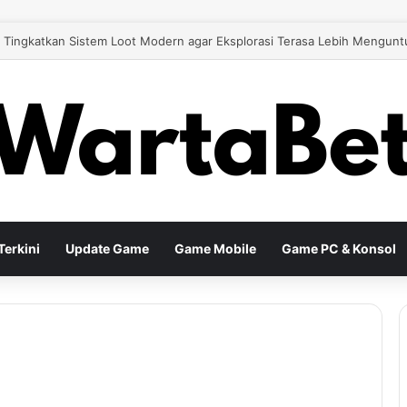
 26 Tingkatkan Gameplay Modern untuk Pengalaman Sepak Bola yang Le
erkini
Update Game
Game Mobile
Game PC & Konsol