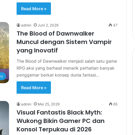
Read More »
admin
Juni 2, 2026
47
The Blood of Dawnwalker
Muncul dengan Sistem Vampir
yang Inovatif
The Blood of Dawnwalker menjadi salah satu game
RPG aksi yang berhasil menarik perhatian banyak
penggemar berkat konsep dunia fantasi…
ni
Read More »
admin
Mei 25, 2026
65
Visual Fantastis Black Myth:
Wukong Bikin Gamer PC dan
Konsol Terpukau di 2026