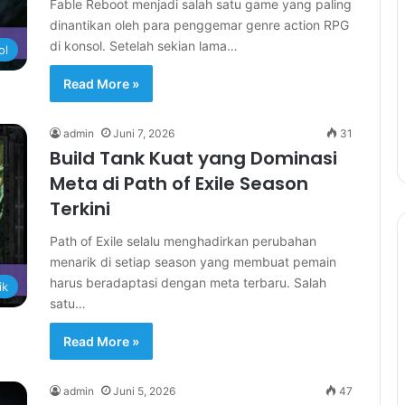
Fable Reboot menjadi salah satu game yang paling
dinantikan oleh para penggemar genre action RPG
di konsol. Setelah sekian lama…
ol
Read More »
admin
Juni 7, 2026
31
Build Tank Kuat yang Dominasi
Meta di Path of Exile Season
Terkini
Path of Exile selalu menghadirkan perubahan
menarik di setiap season yang membuat pemain
harus beradaptasi dengan meta terbaru. Salah
ik
satu…
Read More »
admin
Juni 5, 2026
47