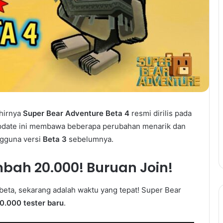
khirnya
Super Bear Adventure Beta 4
resmi dirilis pada
 Update ini membawa beberapa perubahan menarik dan
ngguna versi
Beta 3
sebelumnya.
mbah 20.000! Buruan Join!
eta, sekarang adalah waktu yang tepat! Super Bear
0.000 tester baru
.