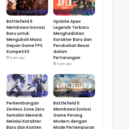
Battlefield 6
Update Apex
Membawa Inovasi
Legends Terbaru
Baru untuk
Menghadirkan
Mengubah Masa
Karakter Baru dan
Depan Game FPS
Perubahan Besar
Kompetitif
dalam
Pertarungan
4 jam ago
4 jam ago
Perkembangan
Battlefield 6
Zenless Zone Zero
Membawa Evolusi
Semakin Menarik
Game Perang
Melalui Karakter
Modern dengan
Baru dan Konten
Mode Pertempuran