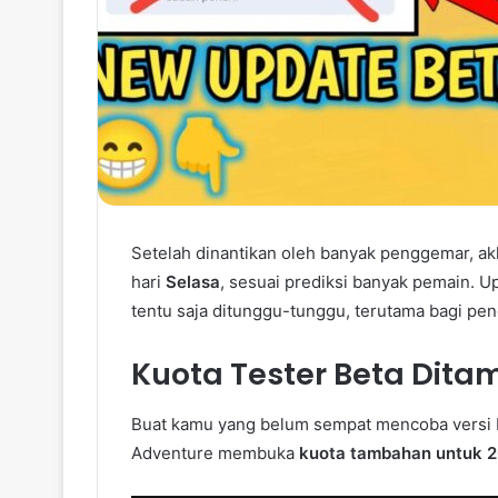
Setelah dinantikan oleh banyak penggemar, a
hari
Selasa
, sesuai prediksi banyak pemain.
tentu saja ditunggu-tunggu, terutama bagi pe
Kuota Tester Beta Dita
Buat kamu yang belum sempat mencoba versi b
Adventure membuka
kuota tambahan untuk 2