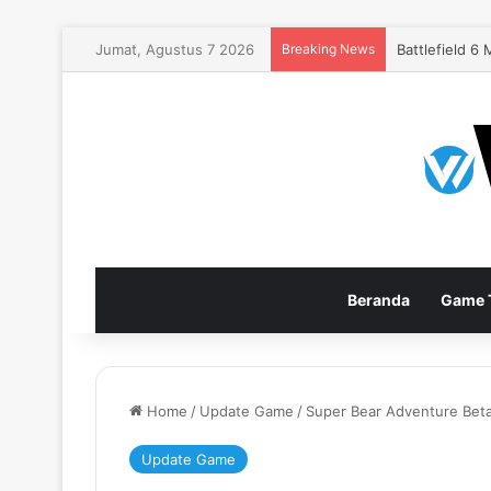
Jumat, Agustus 7 2026
Breaking News
Update Apex 
Beranda
Game T
Home
/
Update Game
/
Super Bear Adventure Beta 4
Update Game