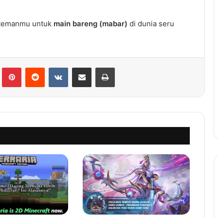
 temanmu untuk
main bareng (mabar)
di dunia seru
lr
Pinterest
Reddit
VKontakte
Share via Email
Print