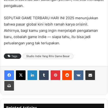
pengakuan.
SEPUTAR GAME TERBARU HARI INI 2025 menunjukkan
bahwa pasar global kini lebih ramah karya orisinil.
Akhirnya, bagi kamu yang ingin menjelajah pengalaman
baru, cobalah game indie — siapa tahu, itu bisa jadi
petualangan yang tak terlupakan.
Tags
Studio Indie Yang Rilis Game Besar
LinkedIn
Tumblr
Pinterest
Reddit
VKontakte
Share via Email
Print
Related Articles