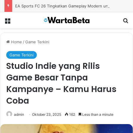
EA Sports FC 26 Tingkatkan Gameplay Modern untuk Pengalaman Sepak Bola yang Lebih Autentik
Menu
S
Home
/
Game Terkini
Game Terkini
Studio Indie yang Rilis
Game Besar Tanpa
Kampanye – Kamu Harus
Coba
admin
Oktober 23, 2025
162
Less than a minute