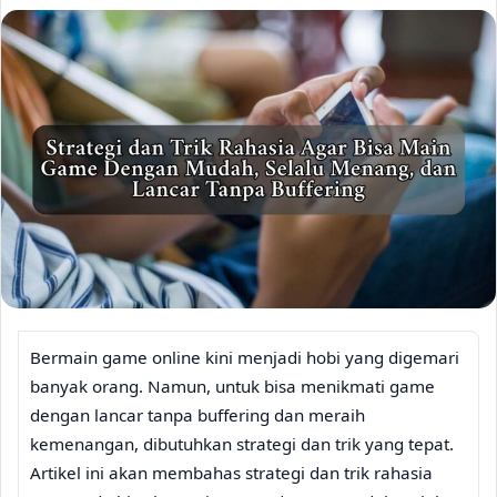
Bermain game online kini menjadi hobi yang digemari
banyak orang. Namun, untuk bisa menikmati game
dengan lancar tanpa buffering dan meraih
kemenangan, dibutuhkan strategi dan trik yang tepat.
Artikel ini akan membahas strategi dan trik rahasia