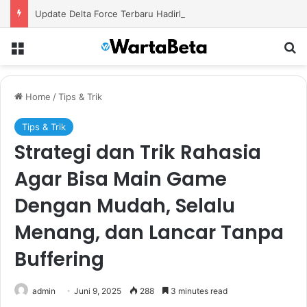
Update Delta Force Terbaru Hadirkan Konten Baru dengan Senjata Modern dan Area Tempur Menantang
Menu
S
Home
/
Tips & Trik
Tips & Trik
Strategi dan Trik Rahasia
Agar Bisa Main Game
Dengan Mudah, Selalu
Menang, dan Lancar Tanpa
Buffering
admin
Juni 9, 2025
288
3 minutes read