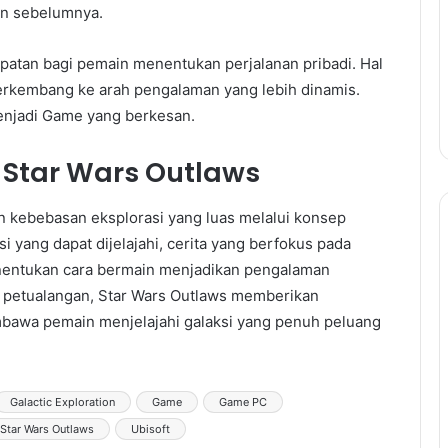
an sebelumnya.
atan bagi pemain menentukan perjalanan pribadi. Hal
rkembang ke arah pengalaman yang lebih dinamis.
menjadi Game yang berkesan.
Star Wars Outlaws
n kebebasan eksplorasi yang luas melalui konsep
i yang dapat dijelajahi, cerita yang berfokus pada
entukan cara bermain menjadikan pengalaman
 petualangan, Star Wars Outlaws memberikan
mbawa pemain menjelajahi galaksi yang penuh peluang
Galactic Exploration
Game
Game PC
Star Wars Outlaws
Ubisoft