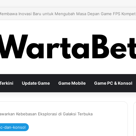
6 Membawa Inovasi Baru untuk Mengubah Masa Depan Game FPS Kompeti
erkini
Update Game
Game Mobile
Game PC & Konsol
warkan Kebebasan Eksplorasi di Galaksi Terbuka
c-dan-konsol