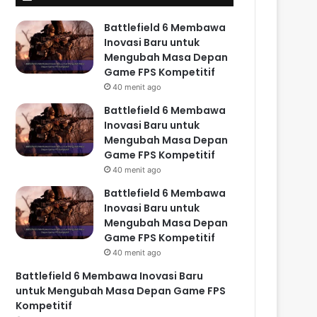
Battlefield 6 Membawa
Inovasi Baru untuk
Mengubah Masa Depan
Game FPS Kompetitif
40 menit ago
Battlefield 6 Membawa
Inovasi Baru untuk
Mengubah Masa Depan
Game FPS Kompetitif
40 menit ago
Battlefield 6 Membawa
Inovasi Baru untuk
Mengubah Masa Depan
Game FPS Kompetitif
40 menit ago
Battlefield 6 Membawa Inovasi Baru
untuk Mengubah Masa Depan Game FPS
Kompetitif