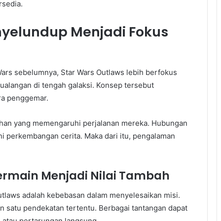
rsedia.
yelundup Menjadi Fokus
ars sebelumnya, Star Wars Outlaws lebih berfokus
alangan di tengah galaksi. Konsep tersebut
ra penggemar.
lihan yang memengaruhi perjalanan mereka. Hubungan
 perkembangan cerita. Maka dari itu, pengalaman
ermain Menjadi Nilai Tambah
utlaws adalah kebebasan dalam menyelesaikan misi.
 satu pendekatan tertentu. Berbagai tantangan dapat
, atau pertarungan langsung.