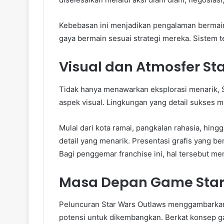
Kebebasan ini menjadikan pengalaman bermain
gaya bermain sesuai strategi mereka. Sistem te
Visual dan Atmosfer St
Tidak hanya menawarkan eksplorasi menarik, S
aspek visual. Lingkungan yang detail sukses 
Mulai dari kota ramai, pangkalan rahasia, hing
detail yang menarik. Presentasi grafis yang 
Bagi penggemar franchise ini, hal tersebut m
Masa Depan Game Star 
Peluncuran Star Wars Outlaws menggambarkan
potensi untuk dikembangkan. Berkat konsep g