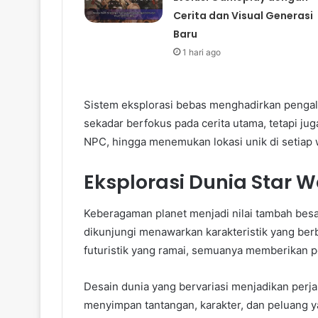
Cerita dan Visual Generasi
Baru
1 hari ago
Sistem eksplorasi bebas menghadirkan pengal
sekadar berfokus pada cerita utama, tetapi j
NPC, hingga menemukan lokasi unik di setiap 
Eksplorasi Dunia Star W
Keberagaman planet menjadi nilai tambah besa
dikunjungi menawarkan karakteristik yang berb
futuristik yang ramai, semuanya memberikan 
Desain dunia yang bervariasi menjadikan perj
menyimpan tantangan, karakter, dan peluang