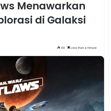
laws Menawarkan
orasi di Galaksi
49
Less than a minute