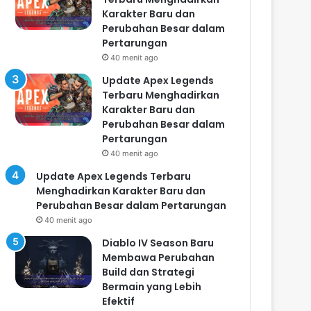
Karakter Baru dan
Perubahan Besar dalam
Pertarungan
40 menit ago
Update Apex Legends
Terbaru Menghadirkan
Karakter Baru dan
Perubahan Besar dalam
Pertarungan
40 menit ago
Update Apex Legends Terbaru
Menghadirkan Karakter Baru dan
Perubahan Besar dalam Pertarungan
40 menit ago
Diablo IV Season Baru
Membawa Perubahan
Build dan Strategi
Bermain yang Lebih
Efektif