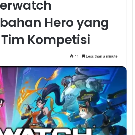
verwatch
bahan Hero yang
Tim Kompetisi
41
Less than a minute