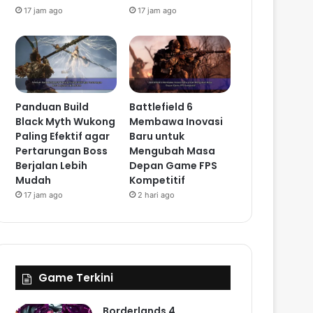
17 jam ago
17 jam ago
Panduan Build
Battlefield 6
Black Myth Wukong
Membawa Inovasi
Paling Efektif agar
Baru untuk
Pertarungan Boss
Mengubah Masa
Berjalan Lebih
Depan Game FPS
Mudah
Kompetitif
17 jam ago
2 hari ago
Game Terkini
Borderlands 4