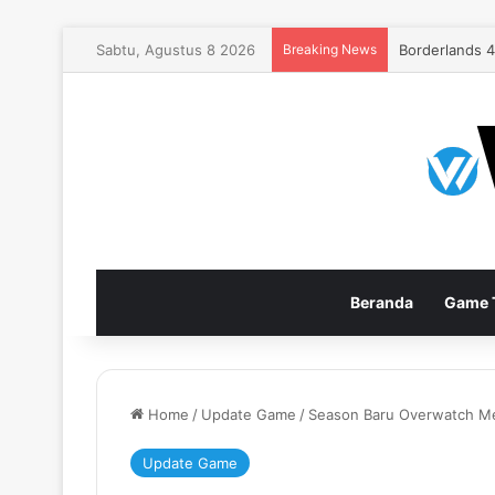
Sabtu, Agustus 8 2026
Breaking News
EA Sports FC
Beranda
Game T
Home
/
Update Game
/
Season Baru Overwatch M
Update Game