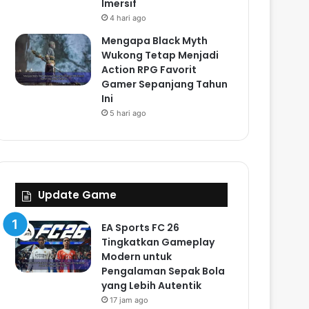
Imersif
4 hari ago
Mengapa Black Myth
Wukong Tetap Menjadi
Action RPG Favorit
Gamer Sepanjang Tahun
Ini
5 hari ago
Update Game
EA Sports FC 26
Tingkatkan Gameplay
Modern untuk
Pengalaman Sepak Bola
yang Lebih Autentik
17 jam ago