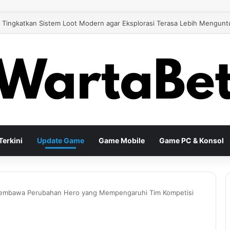
 26 Tingkatkan Gameplay Modern untuk Pengalaman Sepak Bola yang Le
erkini
Update Game
Game Mobile
Game PC & Konsol
embawa Perubahan Hero yang Mempengaruhi Tim Kompetisi