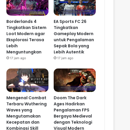
Borderlands 4
EA Sports FC 26
Tingkatkan Sistem
Tingkatkan
Loot Modern agar
Gameplay Modern
Eksplorasi Terasa
untuk Pengalaman
Lebih
Sepak Bola yang
Menguntungkan
Lebih Autentik
17 jam ago
17 jam ago
Mengenal Combat
Doom The Dark
Terbaru Wuthering
Ages Hadirkan
Waves yang
Pengalaman FPS
Mengutamakan
Bergaya Medieval
Kecepatan dan
dengan Teknologi
Kombinasi Skill
Visual Modern