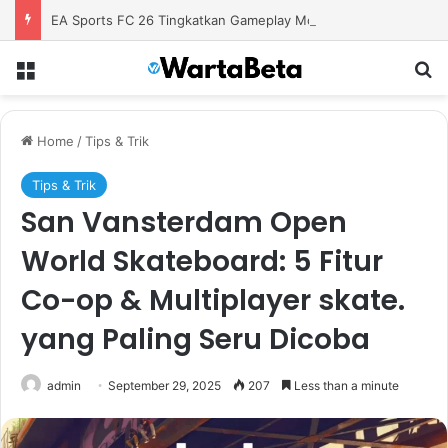
EA Sports FC 26 Tingkatkan Gameplay Modern untuk Pengalaman Sepak Bola yang Lebih Autentik
Menu
S
Home
/
Tips & Trik
Tips & Trik
San Vansterdam Open
World Skateboard: 5 Fitur
Co-op & Multiplayer skate.
yang Paling Seru Dicoba
admin
September 29, 2025
207
Less than a minute