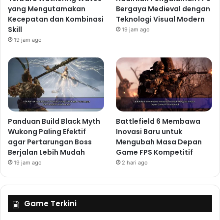
yang Mengutamakan
Bergaya Medieval dengan
Kecepatan dan Kombinasi
Teknologi Visual Modern
Skill
19 jam ago
19 jam ago
Panduan Build Black Myth
Battlefield 6 Membawa
Wukong Paling Efektif
Inovasi Baru untuk
agar Pertarungan Boss
Mengubah Masa Depan
Berjalan Lebih Mudah
Game FPS Kompetitif
19 jam ago
2 hari ago
Game Terkini