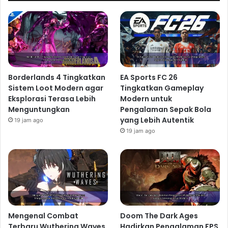
Borderlands 4 Tingkatkan
EA Sports FC 26
Sistem Loot Modern agar
Tingkatkan Gameplay
Eksplorasi Terasa Lebih
Modern untuk
Menguntungkan
Pengalaman Sepak Bola
yang Lebih Autentik
19 jam ago
19 jam ago
Mengenal Combat
Doom The Dark Ages
Terbaru Wuthering Waves
Hadirkan Pengalaman FPS