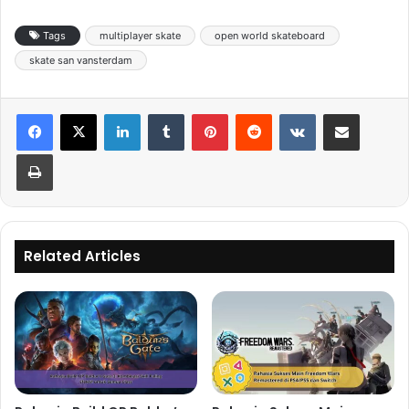
Tags
multiplayer skate
open world skateboard
skate san vansterdam
LinkedIn
Tumblr
Pinterest
Reddit
VKontakte
Share via Email
Print
Related Articles