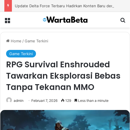
Update Delta Force Terbaru Hadirkan Konten Baru dengan Senjata Modern dan Area Tempur Menantang
Menu
S
Home
/
Game Terkini
Game Terkini
RPG Survival Enshrouded
Tawarkan Eksplorasi Bebas
Tanpa Tekanan MMO
admin
Februari 7, 2026
129
Less than a minute